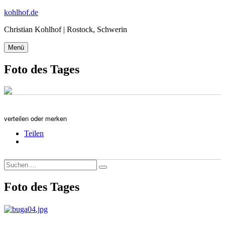
Zum
kohlhof.de
Inhalt
Christian Kohlhof | Rostock, Schwerin
springen
Menü
Foto des Tages
verteilen oder merken
Teilen
Suchen
Suchen
nach:
Foto des Tages