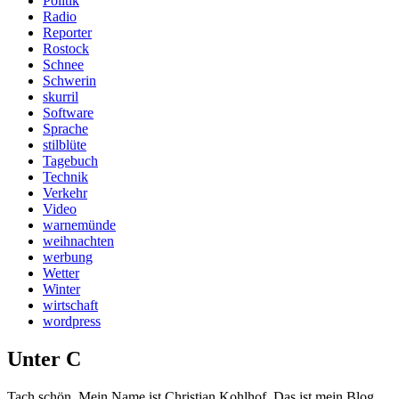
Politik
Radio
Reporter
Rostock
Schnee
Schwerin
skurril
Software
Sprache
stilblüte
Tagebuch
Technik
Verkehr
Video
warnemünde
weihnachten
werbung
Wetter
Winter
wirtschaft
wordpress
Unter C
Tach schön. Mein Name ist Christian Kohlhof. Das ist mein Blog