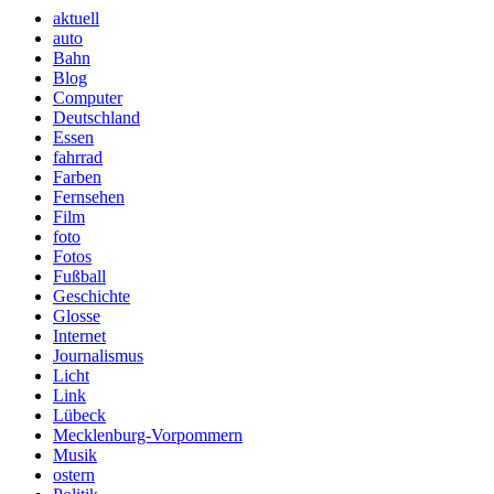
aktuell
auto
Bahn
Blog
Computer
Deutschland
Essen
fahrrad
Farben
Fernsehen
Film
foto
Fotos
Fußball
Geschichte
Glosse
Internet
Journalismus
Licht
Link
Lübeck
Mecklenburg-Vorpommern
Musik
ostern