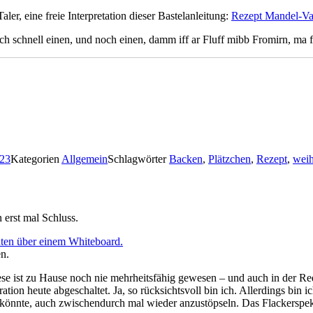
er, eine freie Interpretation dieser Bastelanleitung:
Rezept Mandel-Van
noch schnell einen, und noch einen, damm iff ar Fluff mibb Fromirn
023
Kategorien
Allgemein
Schlagwörter
Backen
,
Plätzchen
,
Rezept
,
wei
 erst mal Schluss.
en.
ese ist zu Hause noch nie mehrheitsfähig gewesen – und auch in der Reda
on heute abgeschaltet. Ja, so rücksichtsvoll bin ich. Allerdings bin ic
en könnte, auch zwischendurch mal wieder anzustöpseln. Das Flackerspek