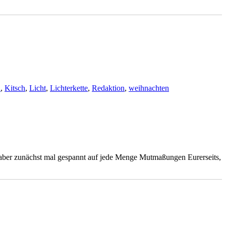
n
,
Kitsch
,
Licht
,
Lichterkette
,
Redaktion
,
weihnachten
h aber zunächst mal gespannt auf jede Menge Mutmaßungen Eurerseits,