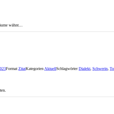
Träume wähnt…
2023
Format
Zitat
Kategorien
Aktuell
Schlagwörter
Dialekt
,
Schwerin
,
To
ten.