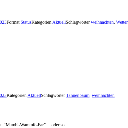
2023
Format
Status
Kategorien
Aktuell
Schlagwörter
weihnachten
,
Wetter
2023
Kategorien
Aktuell
Schlagwörter
Tannenbaum
,
weihnachten
chen “Mambl-Wammfe-Far”… oder so.