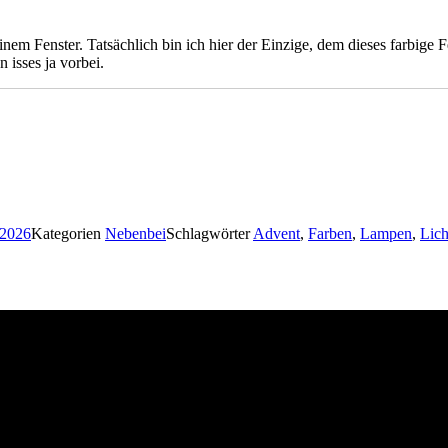
inem Fenster. Tatsächlich bin ich hier der Einzige, dem dieses farbige 
 isses ja vorbei.
 2026
Kategorien
Nebenbei
Schlagwörter
Advent
,
Farben
,
Lampen
,
Lich