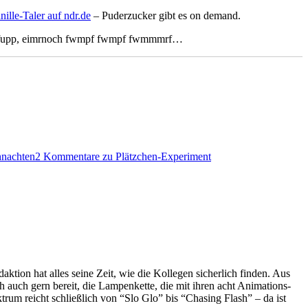
ille-Taler auf ndr.de
– Puderzucker gibt es on demand.
, ma fupp, eimrnoch fwmpf fwmpf fwmmmrf…
hnachten
2 Kommentare
zu Plätzchen-Experiment
ktion hat alles seine Zeit, wie die Kollegen sicherlich finden. Aus
h auch gern bereit, die Lampenkette, die mit ihren acht Animations-
trum reicht schließlich von “Slo Glo” bis “Chasing Flash” – da ist