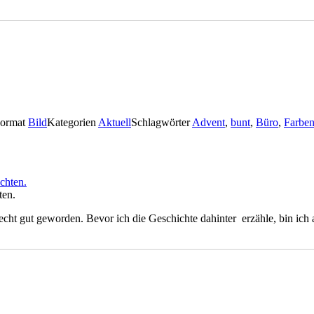
ormat
Bild
Kategorien
Aktuell
Schlagwörter
Advent
,
bunt
,
Büro
,
Farbe
ten.
echt gut geworden. Bevor ich die Geschichte dahinter erzähle, bin ic