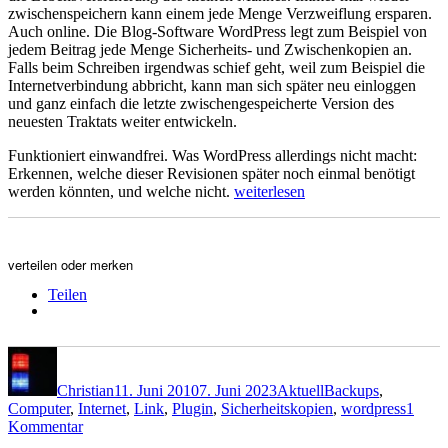
zwischenspeichern kann einem jede Menge Verzweiflung ersparen.
Auch online. Die Blog-Software WordPress legt zum Beispiel von
jedem Beitrag jede Menge Sicherheits- und Zwischenkopien an.
Falls beim Schreiben irgendwas schief geht, weil zum Beispiel die
Internetverbindung abbricht, kann man sich später neu einloggen
und ganz einfach die letzte zwischengespeicherte Version des
neuesten Traktats weiter entwickeln.
Funktioniert einwandfrei. Was WordPress allerdings nicht macht:
Erkennen, welche dieser Revisionen später noch einmal benötigt
„Backups
werden könnten, und welche nicht.
weiterlesen
wegschmeißen“
verteilen oder merken
Teilen
Autor
Veröffentlicht
Kategorien
Schlagwörter
am
Christian
11. Juni 2010
7. Juni 2023
Aktuell
Backups
,
Computer
,
Internet
,
Link
,
Plugin
,
Sicherheitskopien
,
wordpress
1
zu
Kommentar
Backups