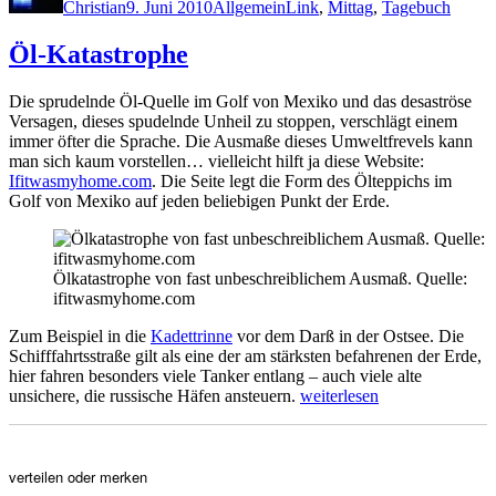
Christian
9. Juni 2010
Allgemein
Link
,
Mittag
,
Tagebuch
Öl-Katastrophe
Die sprudelnde Öl-Quelle im Golf von Mexiko und das desaströse
Versagen, dieses spudelnde Unheil zu stoppen, verschlägt einem
immer öfter die Sprache. Die Ausmaße dieses Umweltfrevels kann
man sich kaum vorstellen… vielleicht hilft ja diese Website:
Ifitwasmyhome.com
. Die Seite legt die Form des Ölteppichs im
Golf von Mexiko auf jeden beliebigen Punkt der Erde.
Ölkatastrophe von fast unbeschreiblichem Ausmaß. Quelle:
ifitwasmyhome.com
Zum Beispiel in die
Kadettrinne
vor dem Darß in der Ostsee. Die
Schifffahrtsstraße gilt als eine der am stärksten befahrenen der Erde,
hier fahren besonders viele Tanker entlang – auch viele alte
„Öl-
unsichere, die russische Häfen ansteuern.
weiterlesen
Katastrophe“
verteilen oder merken