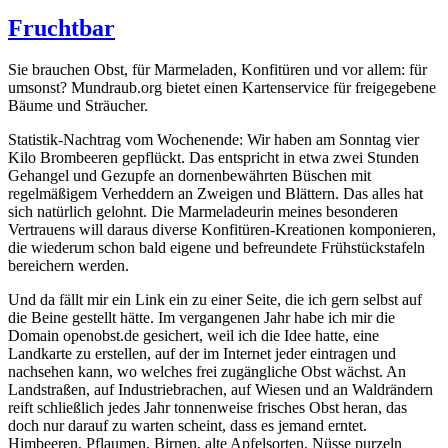
Fruchtbar
Sie brauchen Obst, für Marmeladen, Konfitüren und vor allem: für
umsonst? Mundraub.org bietet einen Kartenservice für freigegebene
Bäume und Sträucher.
Statistik-Nachtrag vom Wochenende: Wir haben am Sonntag vier
Kilo Brombeeren gepflückt. Das entspricht in etwa zwei Stunden
Gehangel und Gezupfe an dornenbewährten Büschen mit
regelmäßigem Verheddern an Zweigen und Blättern. Das alles hat
sich natürlich gelohnt. Die Marmeladeurin meines besonderen
Vertrauens will daraus diverse Konfitüren-Kreationen komponieren,
die wiederum schon bald eigene und befreundete Frühstückstafeln
bereichern werden.
Und da fällt mir ein Link ein zu einer Seite, die ich gern selbst auf
die Beine gestellt hätte. Im vergangenen Jahr habe ich mir die
Domain openobst.de gesichert, weil ich die Idee hatte, eine
Landkarte zu erstellen, auf der im Internet jeder eintragen und
nachsehen kann, wo welches frei zugängliche Obst wächst. An
Landstraßen, auf Industriebrachen, auf Wiesen und an Waldrändern
reift schließlich jedes Jahr tonnenweise frisches Obst heran, das
doch nur darauf zu warten scheint, dass es jemand erntet.
Himbeeren, Pflaumen, Birnen, alte Apfelsorten, Nüsse purzeln