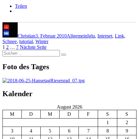
Teilen
Autor
Veröffentlicht
Kategorien
Schlagwörter
am
Christian
3. Februar 2010
Allgemein
Iglu
,
Internet
,
Link
,
Schnee
,
tutorial
,
Winter
Seitennummerierung
Seite
Seite
Seite
1
2
…
7
Nächste Seite
Suchen
der
Suchen
nach:
Beiträge
Foto des Tages
Kalender
August 2026
M
D
M
D
F
S
S
1
2
3
4
5
6
7
8
9