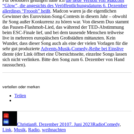
Für besonders gelungen halte ich
die neue Version von Madcons
“Glow”, die angesichts des Veröffentlichungsdatums 6. Dezember
allerdings “Froooh” heißt
. Madcon waren ja die eigentlichen
Gewinner des Eurovision-Song-Contests in diesem Jahr – obwohl
ihr Song außer Konkurrenz zu hören war. Von diesem Duo stammt
das Pausen-Flashmob-Lied, das während der TED-Abstimmung
beim ESC-Finale lief, und bei dem tausende Menschen teilweise
live in mehreren europäischen Großstädten mittanzten. Kein
Wunder, dass dieser Song auch als eine der vielen Vorlagen für die
sehr gut produzierte
Advents-Musik-Comedy-Reihe bei Einslive
diente (der Link öffnet eine Übersichtsseite, einzelne Songs lassen
sich nicht verlinken. Bitte den Song zum 6. Dezember von Hand
raussuchen).
verteilen oder merken
Teilen
Autor
Veröffentlicht
Kategorien
Schlagwörter
am
Christian
8. Dezember 2010
7. Juni 2023
Radio
Comedy
,
Link
,
Musik
,
Radio
,
weihnachten