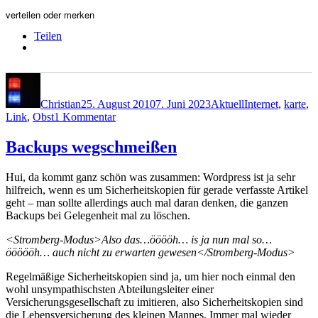
verteilen oder merken
Teilen
Autor
Veröffentlicht
Kategorien
Schlagwörter
am
Christian
25. August 2010
7. Juni 2023
Aktuell
Internet
,
karte
,
zu
Link
,
Obst
1 Kommentar
Fruchtbar
Backups wegschmeißen
Hui, da kommt ganz schön was zusammen: Wordpress ist ja sehr
hilfreich, wenn es um Sicherheitskopien für gerade verfasste Artikel
geht – man sollte allerdings auch mal daran denken, die ganzen
Backups bei Gelegenheit mal zu löschen.
<Stromberg-Modus>Also das…ööööh… is ja nun mal so…
öööööh… auch nicht zu erwarten gewesen</Stromberg-Modus>
Regelmäßige Sicherheitskopien sind ja, um hier noch einmal den
wohl unsympathischsten Abteilungsleiter einer
Versicherungsgesellschaft zu imitieren, also Sicherheitskopien sind
die Lebensversicherung des kleinen Mannes. Immer mal wieder