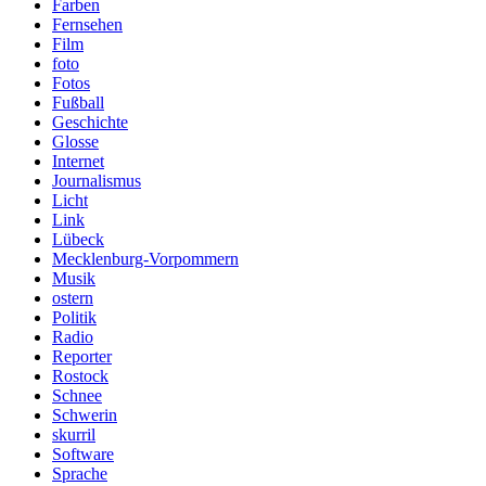
Farben
Fernsehen
Film
foto
Fotos
Fußball
Geschichte
Glosse
Internet
Journalismus
Licht
Link
Lübeck
Mecklenburg-Vorpommern
Musik
ostern
Politik
Radio
Reporter
Rostock
Schnee
Schwerin
skurril
Software
Sprache