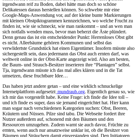
irgendwann reif zu Boden, dabei hätte man doch so schöne
Delikatessen daraus herstellen können. So schwebte mir eine
Google-Maps-Anwendung vor, auf der kleine bunte Markierungen
mit kleinen Obstpiktogrammen kennzeichnen, wo welche Frucht zu
finden ist, wie sie schmeckt, wie man rankommt – und an wen man
sich notfalls wenden muss, bevor man beherzt die Äste plündert.
Denn genau das ist ein entscheidender Punkt: Herrenloses Obst gibt
es nicht. Alleebäume gehören Kommunen und selbst das
verwlidertste Grundstück hat einen Eigentümer. Insofern müsste also
sichergestellt sein, dass jedermann das Obst auch ernten darf, was
weltweit online in der Obst-Karte angezeigt wird. Also am besten,
die Baum- und Strauch-Besitzer inserieren ihre “Plantagen” selbst.
Tja, irgendwann müsste ich das mal alles klären und in die Tat
umsetzen, diese fruchtbare Idee…
Das haben jetzt andere getan – und eine wirklich schnuckelige
Internetplattform aufgesetzt:
mundraub.org
. Eigentlich genau so, wie
ich mir das vorgestellt habe. Keine Frage: ich finde die Idee toll –
und ich finde es super, dass sie jemand eingerichtet hat. Hier kann
man sogar nach verschiedenen Kategorien suchen: Obst, Beeren,
Kräutern und Nüssen. Pilze sind tabu. Die Webseite fordert ihre
Nutzer außerdem auf, schonend mit den Bäumen und den
Ressourcen umzugehen. Zudem warnt sie auch davor, Früchte zu
ernten, wenn auch nur ansatzweise unklar ist, ob die Besitzer von
Bäumen und Sträuchern damit einverstanden sind. Den Initiatoren