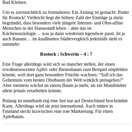
Bad Kleinen.
Um es zuversichtlich zu formulieren: Ein Anfang ist gemacht. Punkt
für Rostock! Vielleicht liegt die höhere Zahl der Einträge ja darin
begründet, dass besonders viele jüngere Internet- und Obst-affine
Menschen in der Hansestadt leben – aber das ist
Küchensoziologie… was ja dann wiederum irgendwie passt. Ist ja
auch Banane… im knallharten Städtevergleich jedenfalls steht es
nunmehr:
Rostock : Schwerin – 4 : 7
Eine Frage allerdings wird sich so mancher stellen, der einen
erwähnenswerten Apfel- oder Birnenbaum zum Beispiel empfehlen
könnte, weil dort ganz besondere Früchte wachsen: “Soll ich das
Geheimnis vom besten Obstbaum der Welt wirklich preisgeben?”
Aber meistens wächst an einem Baum ja mehr, als ein Mundräuber
allein jemals verarbeiten könnte.
Bislang ist mundraub.org eine fast nur auf Deutschland beschränkte
Karte. Allerdings wird sie jetzt international. Auch mitten in
Finnland steckt inzwischen eine rote Markierung: Für einen
Apfelbaum.