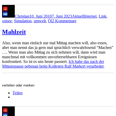
Autor
Veröffentlicht
Kategorien
Schlagwörter
am
Christian
10. Juni 2010
7. Juni 2023
Aktuell
Internet
,
Link
,
zu
ostsee
,
Simulation
,
umwelt
,
Öl
2 Kommentare
Öl-
Katastrophe
Mahlzeit
II
Also, wenn man einfach nur mal Mittag machen will, also essen,
aber man nennt das ja gern mal sprachlich verwahrlosend “Machen”
…. Wenn man also Mittag zu sich nehmen will, dann wird man
manchmal mit vollkommen unvorhersehbaren Ereignissen
konfrontiert. So ist es uns heute passiert.
Ich habe das nach der
Mittagspause nebenan beim Kollegen Ralf Markert verarbeitet
.
verteilen oder merken
Teilen
Autor
Veröffentlicht
Kategorien
Schlagwörter
am