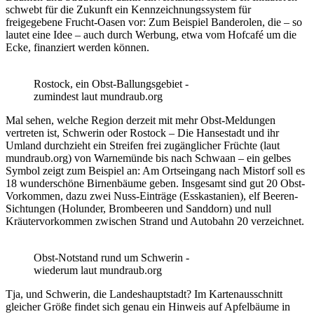
schwebt für die Zukunft ein Kennzeichnungssystem für
freigegebene Frucht-Oasen vor: Zum Beispiel Banderolen, die – so
lautet eine Idee – auch durch Werbung, etwa vom Hofcafé um die
Ecke, finanziert werden können.
Rostock, ein Obst-Ballungsgebiet -
zumindest laut mundraub.org
Mal sehen, welche Region derzeit mit mehr Obst-Meldungen
vertreten ist, Schwerin oder Rostock – Die Hansestadt und ihr
Umland durchzieht ein Streifen frei zugänglicher Früchte (laut
mundraub.org) von Warnemünde bis nach Schwaan – ein gelbes
Symbol zeigt zum Beispiel an: Am Ortseingang nach Mistorf soll es
18 wunderschöne Birnenbäume geben. Insgesamt sind gut 20 Obst-
Vorkommen, dazu zwei Nuss-Einträge (Esskastanien), elf Beeren-
Sichtungen (Holunder, Brombeeren und Sanddorn) und null
Kräutervorkommen zwischen Strand und Autobahn 20 verzeichnet.
Obst-Notstand rund um Schwerin -
wiederum laut mundraub.org
Tja, und Schwerin, die Landeshauptstadt? Im Kartenausschnitt
gleicher Größe findet sich genau ein Hinweis auf Apfelbäume in