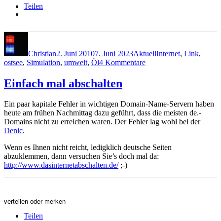
Teilen
Autor
Veröffentlicht
Kategorien
Schlagwörter
am
Christian
2. Juni 2010
7. Juni 2023
Aktuell
Internet
,
Link
,
zu
ostsee
,
Simulation
,
umwelt
,
Öl
4 Kommentare
Öl-
Katastrophe
Einfach mal abschalten
Ein paar kapitale Fehler in wichtigen Domain-Name-Servern haben
heute am frühen Nachmittag dazu geführt, dass die meisten de.-
Domains nicht zu erreichen waren. Der Fehler lag wohl bei der
Denic
.
Wenn es Ihnen nicht reicht, ledigklich deutsche Seiten
abzuklemmen, dann versuchen Sie’s doch mal da:
http://www.dasinternetabschalten.de/
;-)
verteilen oder merken
Teilen