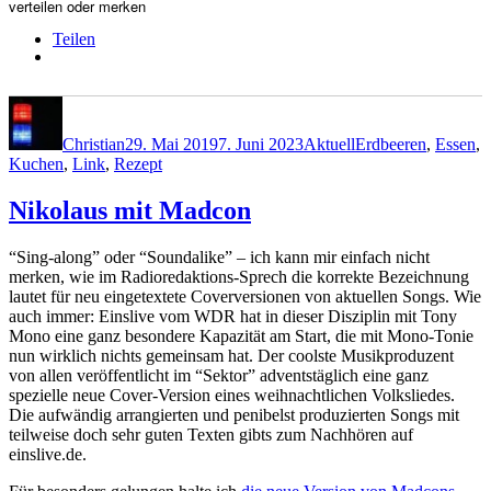
verteilen oder merken
Teilen
Autor
Veröffentlicht
Kategorien
Schlagwörter
am
Christian
29. Mai 2019
7. Juni 2023
Aktuell
Erdbeeren
,
Essen
,
Kuchen
,
Link
,
Rezept
Nikolaus mit Madcon
“Sing-along” oder “Soundalike” – ich kann mir einfach nicht
merken, wie im Radioredaktions-Sprech die korrekte Bezeichnung
lautet für neu eingetextete Coverversionen von aktuellen Songs. Wie
auch immer: Einslive vom WDR hat in dieser Disziplin mit Tony
Mono eine ganz besondere Kapazität am Start, die mit Mono-Tonie
nun wirklich nichts gemeinsam hat. Der coolste Musikproduzent
von allen veröffentlicht im “Sektor” adventstäglich eine ganz
spezielle neue Cover-Version eines weihnachtlichen Volksliedes.
Die aufwändig arrangierten und penibelst produzierten Songs mit
teilweise doch sehr guten Texten gibts zum Nachhören auf
einslive.de.