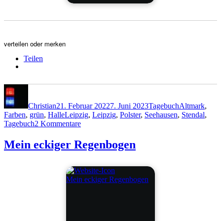
verteilen oder merken
Teilen
Autor
Veröffentlicht
Kategorien
Schlagwörter
am
Christian
21. Februar 2022
7. Juni 2023
Tagebuch
Altmark
,
Farben
,
grün
,
HalleLeipzig
,
Leipzig
,
Polster
,
Seehausen
,
Stendal
,
zu
Tagebuch
2 Kommentare
Tagebuch
21.
Mein eckiger Regenbogen
Februar
Mein eckiger Regenbogen