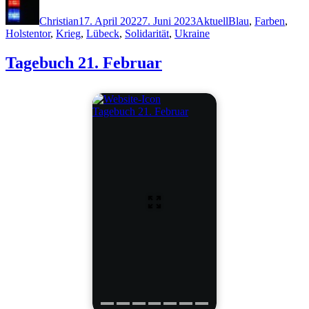
am
Christian
17. April 2022
7. Juni 2023
Aktuell
Blau
,
Farben
,
Holstentor
,
Krieg
,
Lübeck
,
Solidarität
,
Ukraine
Tagebuch 21. Februar
Tagebuch 21. Februar