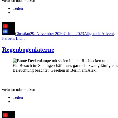
verteilen oder merken
Teilen
Autor
Veröffentlicht
Kategorien
Schlagwör
am
Christian
29. November 2020
7. Juni 2023
Allgemein
Advent
,
Farben
,
Licht
Regenbogenlaterne
Ein Besuch im Schuhgeschäft muss gar nicht zwangsläufig eine
Beleuchtung beachtet. Gesehen in Berlin am Alex.
verteilen oder merken
Teilen
Autor
Veröffentlicht
Format
Kategorien
am