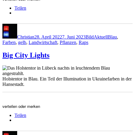
Teilen
Autor
Veröffentlicht
Format
Kategorien
Schlagwörter
am
Christian
28. April 2022
7. Juni 2023
Bild
Aktuell
Blau
,
Farben
,
gelb
,
Landwirtschaft
,
Pflanzen
,
Raps
Big City Lights
Holstentor in Blau. Ein Teil der Illumination in Ukrainefarben in der
Hansestadt.
verteilen oder merken
Teilen
Autor
Veröffentlicht
Kategorien
Schlagwörter