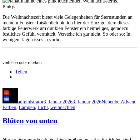
Pinky.
Die Weihnachtszeit bietet viele Gelegenheiten für Sternstunden an
meinem Fenster. Tatsächlich bin ich hier der Einzige, dem dieses
farbige Feuerwerk am dunklen Fenster ein heimeliges, geradezu
festliches Gefühl vermittelt. Verstehe ich gar nicht. So oder so: In
wenigen Tagen isses ja vorbei.
verteilen oder merken
Teilen
Autor
Veröffentlicht
Kategorien
Schlagwör
am
administrator
3. Januar 2026
3. Januar 2026
Nebenbei
Advent
,
Farben
,
Lampen
,
Licht
,
weihnachten
Blüten von unten
Nur zu gern würde ich hier hinschreiben, was das für Blüten sind.