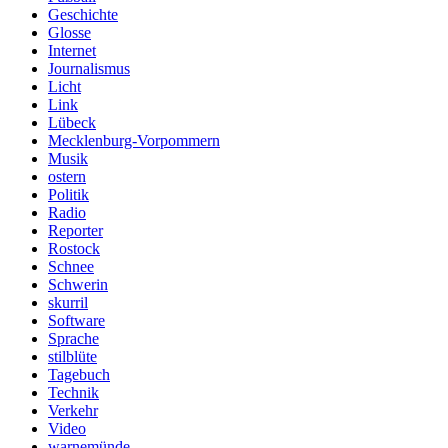
Geschichte
Glosse
Internet
Journalismus
Licht
Link
Lübeck
Mecklenburg-Vorpommern
Musik
ostern
Politik
Radio
Reporter
Rostock
Schnee
Schwerin
skurril
Software
Sprache
stilblüte
Tagebuch
Technik
Verkehr
Video
warnemünde