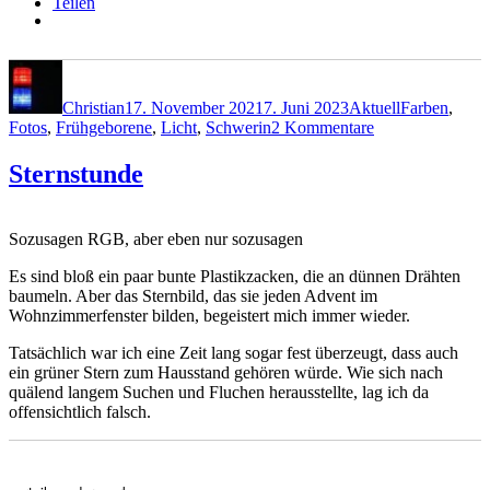
Teilen
Autor
Veröffentlicht
Kategorien
Schlagwörte
am
Christian
17. November 2021
7. Juni 2023
Aktuell
Farben
,
zu
Fotos
,
Frühgeborene
,
Licht
,
Schwerin
2 Kommentare
Mehr
Disney
Sternstunde
geht
nicht
Sozusagen RGB, aber eben nur sozusagen
Es sind bloß ein paar bunte Plastikzacken, die an dünnen Drähten
baumeln. Aber das Sternbild, das sie jeden Advent im
Wohnzimmerfenster bilden, begeistert mich immer wieder.
Tatsächlich war ich eine Zeit lang sogar fest überzeugt, dass auch
ein grüner Stern zum Hausstand gehören würde. Wie sich nach
quälend langem Suchen und Fluchen herausstellte, lag ich da
offensichtlich falsch.