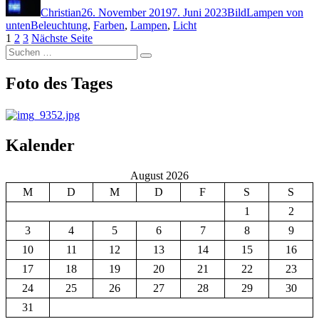
Christian
26. November 2019
7. Juni 2023
Bild
Lampen von
Schlagwörter
unten
Beleuchtung
,
Farben
,
Lampen
,
Licht
Seitennummerierung
Seite
Seite
Seite
1
2
3
Nächste Seite
Suchen
der
Suchen
nach:
Beiträge
Foto des Tages
Kalender
August 2026
M
D
M
D
F
S
S
1
2
3
4
5
6
7
8
9
10
11
12
13
14
15
16
17
18
19
20
21
22
23
24
25
26
27
28
29
30
31