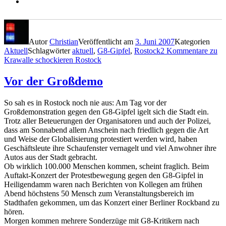
Autor
Christian
Veröffentlicht am
3. Juni 2007
Kategorien
Aktuell
Schlagwörter
aktuell
,
G8-Gipfel
,
Rostock
2 Kommentare
zu
Krawalle schockieren Rostock
Vor der Großdemo
So sah es in Rostock noch nie aus: Am Tag vor der
Großdemonstration gegen den G8-Gipfel igelt sich die Stadt ein.
Trotz aller Beteuerungen der Organisatoren und auch der Polizei,
dass am Sonnabend allem Anschein nach friedlich gegen die Art
und Weise der Globalisierung protestiert werden wird, haben
Geschäftsleute ihre Schaufenster vernagelt und viel Anwohner ihre
Autos aus der Stadt gebracht.
Ob wirklich 100.000 Menschen kommen, scheint fraglich. Beim
Auftakt-Konzert der Protestbewegung gegen den G8-Gipfel in
Heiligendamm waren nach Berichten von Kollegen am frühen
Abend höchstens 50 Mensch zum Veranstaltungsbereich im
Stadthafen gekommen, um das Konzert einer Berliner Rockband zu
hören.
Morgen kommen mehrere Sonderzüge mit G8-Kritikern nach