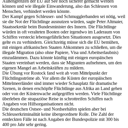
Außengrenzen der EU auf See noch sicherer gemacht werden
können und wie illegale Einwanderung, also das Schleusen von
Menschen, verhindert werden könnte.
Der Kampf gegen Schleuser- und Schmugglerbanden sei nötig, weil
sie die Not der Flüchtlinge ausnutzen würden, sagte Peter Altmaier,
Staatssekretär beim Bundesminister des Innern. Die Flüchtlinge
würden in oft veralteten Booten oder irgendwo im Laderaum von
Schiffen versteckt lebensgefährlichen Situationen ausgesetzt. Dies
gelte es zu verhindern. Gleichzeitig müsse sich die EU bemühen,
mit einigen afrikanischen Staaten Abkommen zu schließen, um die
illegale Migration (also ohne Papiere, Visa und Arbeitserlaubnis)
einzudämmen. Dazu könnte künftig mit einigen europäischen
Staaten vereinbart werden, dass sie Migranten aufnehmen, um den
eigenen Mangel an Arbeitskräften zu mildern.
Die Übung vor Rostock fand weit ab vom Mittelpunkt der
Flüchtlingsströme ab. Vor allem die Küsten der europäischen
Mittelmeerländer sind immer wieder Schauplatz für dramatische
Szenen, in denen erschöpfte Flüchtlinge aus Afrika an Land gehen
oder von der Küstenwache aufgegriffen werden. Viele Flüchtlinge
überleben die strapaziöse Reise in schrottreifen Schiffen nach
Angaben von Hilfsorganisationen nicht.
Die deutschen Ostsee- und Nordseehäfen spielen aber bei
Schleuserkriminalität keine übergeordnete Rolle. Die Zahl der
entdeckten Fälle ist nach Angaben der Bundespolizie mit 300 bis
400 pro Jahr sehr gering.