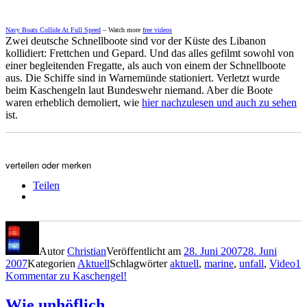
Navy Boats Collide At Full Speed
– Watch more
free videos
Zwei deutsche Schnellboote sind vor der Küste des Libanon
kollidiert: Frettchen und Gepard. Und das alles gefilmt sowohl von
einer begleitenden Fregatte, als auch von einem der Schnellboote
aus. Die Schiffe sind in Warnemünde stationiert. Verletzt wurde
beim Kaschengeln laut Bundeswehr niemand. Aber die Boote
waren erheblich demoliert, wie
hier nachzulesen und auch zu sehen
ist.
verteilen oder merken
Teilen
Autor
Christian
Veröffentlicht am
28. Juni 2007
28. Juni
2007
Kategorien
Aktuell
Schlagwörter
aktuell
,
marine
,
unfall
,
Video
1
Kommentar
zu Kaschengel!
Wie unhöflich