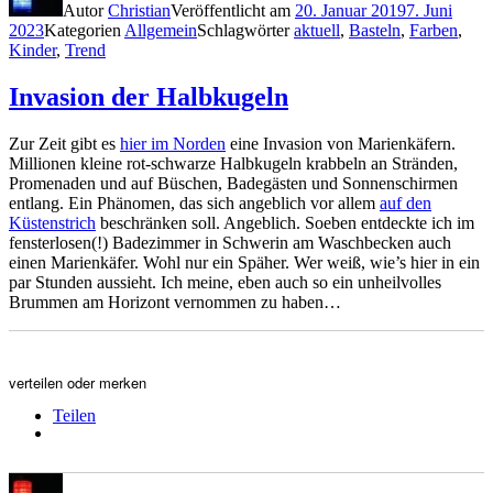
Autor
Christian
Veröffentlicht am
20. Januar 2019
7. Juni
2023
Kategorien
Allgemein
Schlagwörter
aktuell
,
Basteln
,
Farben
,
Kinder
,
Trend
Invasion der Halbkugeln
Zur Zeit gibt es
hier im Norden
eine Invasion von Marienkäfern.
Millionen kleine rot-schwarze Halbkugeln krabbeln an Stränden,
Promenaden und auf Büschen, Badegästen und Sonnenschirmen
entlang. Ein Phänomen, das sich angeblich vor allem
auf den
Küstenstrich
beschränken soll. Angeblich. Soeben entdeckte ich im
fensterlosen(!) Badezimmer in Schwerin am Waschbecken auch
einen Marienkäfer. Wohl nur ein Späher. Wer weiß, wie’s hier in ein
par Stunden aussieht. Ich meine, eben auch so ein unheilvolles
Brummen am Horizont vernommen zu haben…
verteilen oder merken
Teilen