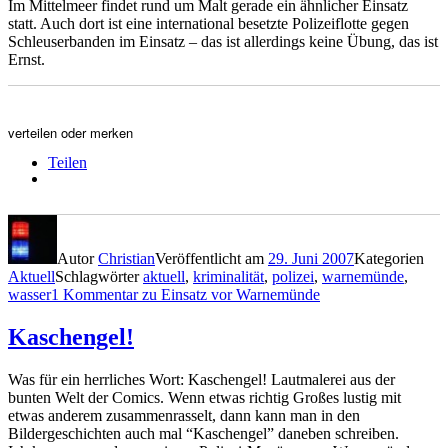
Im Mittelmeer findet rund um Malt gerade ein ähnlicher Einsatz
statt. Auch dort ist eine international besetzte Polizeiflotte gegen
Schleuserbanden im Einsatz – das ist allerdings keine Übung, das ist
Ernst.
verteilen oder merken
Teilen
Autor
Christian
Veröffentlicht am
29. Juni 2007
Kategorien
Aktuell
Schlagwörter
aktuell
,
kriminalität
,
polizei
,
warnemünde
,
wasser
1 Kommentar
zu Einsatz vor Warnemünde
Kaschengel!
Was für ein herrliches Wort: Kaschengel! Lautmalerei aus der
bunten Welt der Comics. Wenn etwas richtig Großes lustig mit
etwas anderem zusammenrasselt, dann kann man in den
Bildergeschichten auch mal “Kaschengel” daneben schreiben.