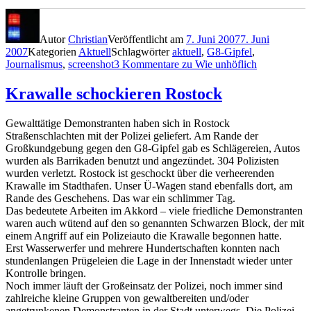
Autor
Christian
Veröffentlicht am
7. Juni 2007
7. Juni
2007
Kategorien
Aktuell
Schlagwörter
aktuell
,
G8-Gipfel
,
Journalismus
,
screenshot
3 Kommentare
zu Wie unhöflich
Krawalle schockieren Rostock
Gewalttätige Demonstranten haben sich in Rostock
Straßenschlachten mit der Polizei geliefert. Am Rande der
Großkundgebung gegen den G8-Gipfel gab es Schlägereien, Autos
wurden als Barrikaden benutzt und angezündet. 304 Polizisten
wurden verletzt. Rostock ist geschockt über die verheerenden
Krawalle im Stadthafen. Unser Ü-Wagen stand ebenfalls dort, am
Rande des Geschehens. Das war ein schlimmer Tag.
Das bedeutete Arbeiten im Akkord – viele friedliche Demonstranten
waren auch wütend auf den so genannten Schwarzen Block, der mit
einem Angriff auf ein Polizeiauto die Krawalle begonnen hatte.
Erst Wasserwerfer und mehrere Hundertschaften konnten nach
stundenlangen Prügeleien die Lage in der Innenstadt wieder unter
Kontrolle bringen.
Noch immer läuft der Großeinsatz der Polizei, noch immer sind
zahlreiche kleine Gruppen von gewaltbereiten und/oder
angetrunkenen Demonstranten in der Stadt unterwegs. Die Polizei