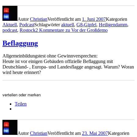
Autor
Christian
Veröffentlicht am
1. Juni 2007
Kategorien
Aktuell
,
Podcast
Schlagwörter
aktuell
,
G8-Gipfel
,
Heiligendamm
,
podcast
,
Rostock
2 Kommentare
zu Vor der Großdemo
Beflaggung
Allgemeinbildungstest ohne Gewinnversprechen:
Heute ist vor einigen Gebäuden offizielle Beflaggung mit
Deutschland- , Europa- und Landesflagge angesagt. Warum? Woran
wird heute erinnert?
verteilen oder merken
Teilen
Autor
Christian
Veröffentlicht am
23. Mai 2007
Kategorien