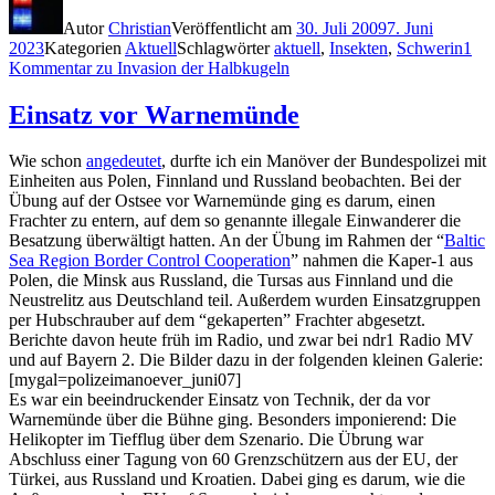
Autor
Christian
Veröffentlicht am
30. Juli 2009
7. Juni
2023
Kategorien
Aktuell
Schlagwörter
aktuell
,
Insekten
,
Schwerin
1
Kommentar
zu Invasion der Halbkugeln
Einsatz vor Warnemünde
Wie schon
angedeutet
, durfte ich ein Manöver der Bundespolizei mit
Einheiten aus Polen, Finnland und Russland beobachten. Bei der
Übung auf der Ostsee vor Warnemünde ging es darum, einen
Frachter zu entern, auf dem so genannte illegale Einwanderer die
Besatzung überwältigt hatten. An der Übung im Rahmen der “
Baltic
Sea Region Border Control Cooperation
” nahmen die Kaper-1 aus
Polen, die Minsk aus Russland, die Tursas aus Finnland und die
Neustrelitz aus Deutschland teil. Außerdem wurden Einsatzgruppen
per Hubschrauber auf dem “gekaperten” Frachter abgesetzt.
Berichte davon heute früh im Radio, und zwar bei ndr1 Radio MV
und auf Bayern 2. Die Bilder dazu in der folgenden kleinen Galerie:
[mygal=polizeimanoever_juni07]
Es war ein beeindruckender Einsatz von Technik, der da vor
Warnemünde über die Bühne ging. Besonders imponierend: Die
Helikopter im Tiefflug über dem Szenario. Die Übrung war
Abschluss einer Tagung von 60 Grenzschützern aus der EU, der
Türkei, aus Russland und Kroatien. Dabei ging es darum, wie die