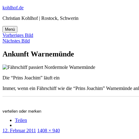
Zum
kohlhof.de
Inhalt
Christian Kohlhof | Rostock, Schwerin
springen
Menü
Vorheriges Bild
Nächstes Bild
Ankunft Warnemünde
Die “Prins Joachim” läuft ein
Immer, wenn ein Fährschiff wie die “Prins Joachim” Warnemünde an
verteilen oder merken
Teilen
Veröffentlicht
Originalgröße
12. Februar 2011
1408 × 940
am