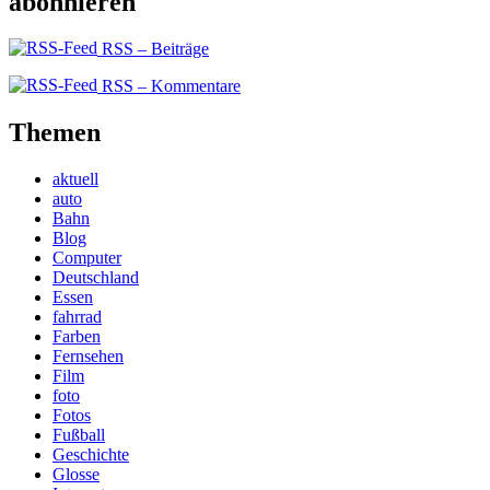
abonnieren
RSS – Beiträge
RSS – Kommentare
Themen
aktuell
auto
Bahn
Blog
Computer
Deutschland
Essen
fahrrad
Farben
Fernsehen
Film
foto
Fotos
Fußball
Geschichte
Glosse