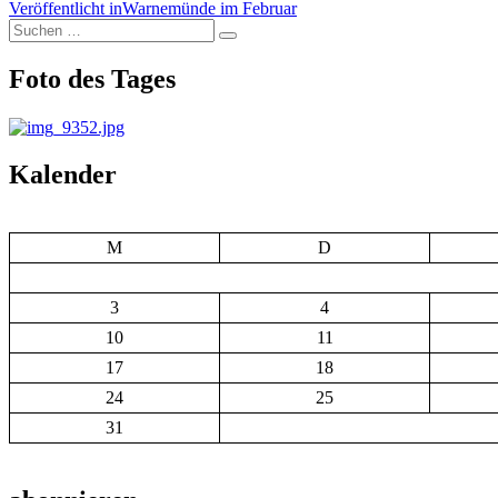
Beitragsnavigation
Veröffentlicht in
Warnemünde im Februar
Suchen
Suchen
nach:
Foto des Tages
Kalender
M
D
3
4
10
11
17
18
24
25
31