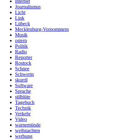
Internet
Journalismus
Licht
Link
Lübeck
Mecklenburg-Vorpommern
Musik
ostern
Politik
Radio
Reporter
Rostock
Schnee
Schwerin
skurril
Software
Sprache
stilblüte
Tagebuch
Technik
Verkehr
Video
warnemünde
weihnachten
werbung