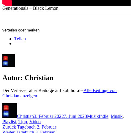
Generationals – Black Lemon.
verteilen oder merken
Teilen
Autor:
Christian
Der Verfasser aller Beiträge auf kohlhof.de
Alle Beiträge von
Christian anzeigen
Autor
Veröffentlicht
Kategorien
Schlagwörter
am
Christian
3. Februar 2022
7. Juni 2023
Musik
Indie
,
Musik
,
Playlist
,
Tipp
,
Video
Beitragsnavigation
Vorheriger
Zurück
Tagebuch 2. Februar
Nächster
Beitrag:
Weiter
Tagebuch 3. Februar