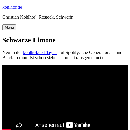
Zum
kohlhof.de
Inhalt
Christian Kohlhof | Rostock, Schwerin
springen
Menü
Schwarze Limone
Neu in der
kohlhof.de-Playlist
auf Spotify: Die Generationals und
Black Lemon. Ist schon sieben Jahre alt (ausgerechnet).