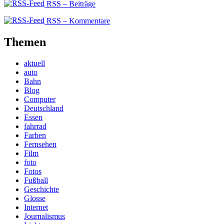
RSS – Beiträge
RSS – Kommentare
Themen
aktuell
auto
Bahn
Blog
Computer
Deutschland
Essen
fahrrad
Farben
Fernsehen
Film
foto
Fotos
Fußball
Geschichte
Glosse
Internet
Journalismus