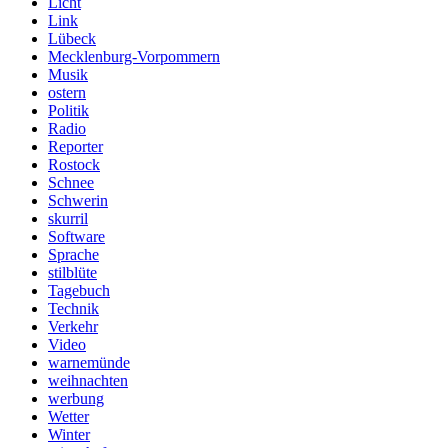
Licht
Link
Lübeck
Mecklenburg-Vorpommern
Musik
ostern
Politik
Radio
Reporter
Rostock
Schnee
Schwerin
skurril
Software
Sprache
stilblüte
Tagebuch
Technik
Verkehr
Video
warnemünde
weihnachten
werbung
Wetter
Winter