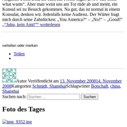
what wants“. Aber man weist uns am Tor rüde ab und meint, ein
Konsul sei zu Besuch gekommen. Na gut, das ist normal in einem
Konsulat, denken wir. Jedenfalls keine Audienz. Der Wärter fragt
mich durch seine Zahnlücken: „You America?“ – „No!“ – „Good!“
„“Juhu, kein Ami!”“
weiterlesen
verteilen oder merken
Teilen
Autor
Veröffentlicht am
13. November 2008
14. November
2008
Kategorien
Schmidt, Shanghai
Schlagwörter
Botschaft
,
china
,
Shanghai
Suchen nach:
Suchen
Foto des Tages