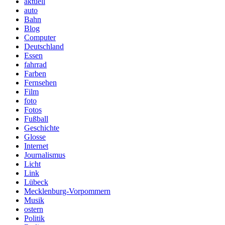
aktuell
auto
Bahn
Blog
Computer
Deutschland
Essen
fahrrad
Farben
Fernsehen
Film
foto
Fotos
Fußball
Geschichte
Glosse
Internet
Journalismus
Licht
Link
Lübeck
Mecklenburg-Vorpommern
Musik
ostern
Politik