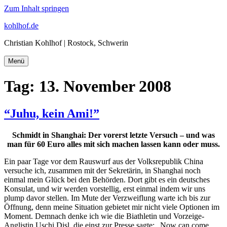
Zum Inhalt springen
kohlhof.de
Christian Kohlhof | Rostock, Schwerin
Menü
Tag:
13. November 2008
“Juhu, kein Ami!”
Schmidt in Shanghai: Der vorerst letzte Versuch – und was
man für 60 Euro alles mit sich machen lassen kann oder muss.
Ein paar Tage vor dem Rauswurf aus der Volksrepublik China
versuche ich, zusammen mit der Sekretärin, in Shanghai noch
einmal mein Glück bei den Behörden. Dort gibt es ein deutsches
Konsulat, und wir werden vorstellig, erst einmal indem wir uns
plump davor stellen. Im Mute der Verzweiflung warte ich bis zur
Öffnung, denn meine Situation gebietet mir nicht viele Optionen im
Moment. Demnach denke ich wie die Biathletin und Vorzeige-
Anglistin Uschi Disl, die einst zur Presse sagte: „Now can come