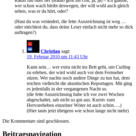
Radio hin oder her (Radio geht ins Ohr, ja, ja) – ich glaube,
wer schon wach bleibt deswegen, der will wohl auch gleich
sehen, was er da hört, oder?
(Hast du was verändert, die fette Auszeichnung ist weg …
oder möchtest du, dass deine Leser einfach nicht mehr so dick
auftragen?)
Christian
sagt:
19. Februar 2010 um 11:43 Uhr
Kann sein… wer extra nicht ins Bett geht, um Curling
zu erleben, der wird wohl auch vor dem Fernseher
sitzen. Wer nachts noch andere Dinge zu tun hat, dem
reichen vielleicht die akustischen Reportagen. Mir ging
es jedenfalls in der vergangenen Nacht so.
(die fette Auszeichnung habe ich vor zwei Wochen
abgeschaltet, sah nicht so gut aus. Kursiv zum
Hervoreheben einzelner Wöter ist auch schön….)
(Hier tauts jetzt übrigens wie schon lange nicht mehr)
Die Kommentare sind geschlossen.
Beitragsnavigation