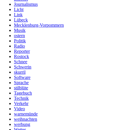
Journalismus
Licht
Link
Lübeck
Mecklenburg-Vorpommern
Musik
ostern
Politik
Radio
Reporter
Rostock
Schnee
Schwerin
skurril
Software
Sprache
stilblüte
Tagebuch
Technik
Verkehr
Video
warnemünde
weihnachten
werbung
Wetter