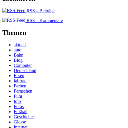
RSS – Beiträge
RSS – Kommentare
Themen
aktuell
auto
Bahn
Blog
Computer
Deutschland
Essen
fahrrad
Farben
Fernsehen
Film
foto
Fotos
Fußball
Geschichte
Glosse
Internet