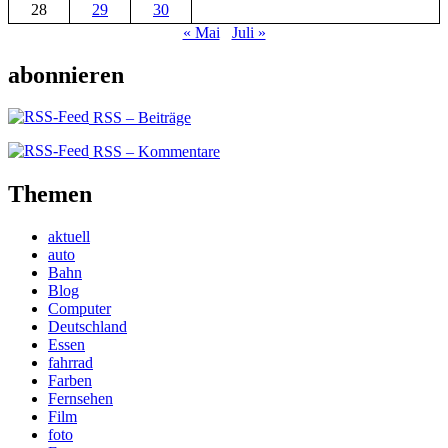
28
29
30
« Mai
Juli »
abonnieren
RSS – Beiträge
RSS – Kommentare
Themen
aktuell
auto
Bahn
Blog
Computer
Deutschland
Essen
fahrrad
Farben
Fernsehen
Film
foto