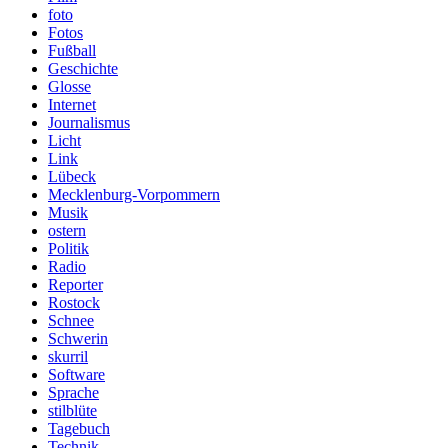
foto
Fotos
Fußball
Geschichte
Glosse
Internet
Journalismus
Licht
Link
Lübeck
Mecklenburg-Vorpommern
Musik
ostern
Politik
Radio
Reporter
Rostock
Schnee
Schwerin
skurril
Software
Sprache
stilblüte
Tagebuch
Technik