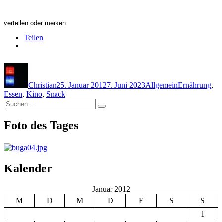
verteilen oder merken
Teilen
Autor
Veröffentlicht
Kategorien
Schlagwörter
am
Christian
25. Januar 2012
7. Juni 2023
Allgemein
Ernährung
,
Essen
,
Kino
,
Snack
Suchen
Suchen
nach:
Foto des Tages
Kalender
Januar 2012
M
D
M
D
F
S
S
1