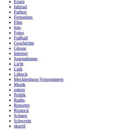
Essen
fahrrad
Farben
Fernsehen
Film
foto
Fotos
Fußball
Geschichte
Glosse
Internet
Journalismus
Licht
Link
Lübeck
Mecklenburg-Vorpommern
Musik
ostern
Politik
Radio
Reporter
Rostock
Schnee
Schwerin
skurril