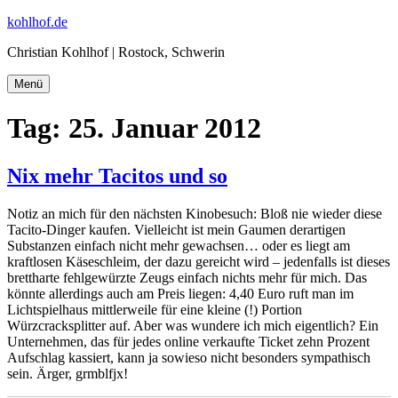
Zum
kohlhof.de
Inhalt
Christian Kohlhof | Rostock, Schwerin
springen
Menü
Tag:
25. Januar 2012
Nix mehr Tacitos und so
Notiz an mich für den nächsten Kinobesuch: Bloß nie wieder diese
Tacito-Dinger kaufen. Vielleicht ist mein Gaumen derartigen
Substanzen einfach nicht mehr gewachsen… oder es liegt am
kraftlosen Käseschleim, der dazu gereicht wird – jedenfalls ist dieses
brettharte fehlgewürzte Zeugs einfach nichts mehr für mich. Das
könnte allerdings auch am Preis liegen: 4,40 Euro ruft man im
Lichtspielhaus mittlerweile für eine kleine (!) Portion
Würzcracksplitter auf. Aber was wundere ich mich eigentlich? Ein
Unternehmen, das für jedes online verkaufte Ticket zehn Prozent
Aufschlag kassiert, kann ja sowieso nicht besonders sympathisch
sein. Ärger, grmblfjx!