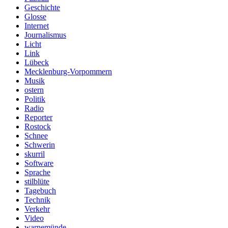
Geschichte
Glosse
Internet
Journalismus
Licht
Link
Lübeck
Mecklenburg-Vorpommern
Musik
ostern
Politik
Radio
Reporter
Rostock
Schnee
Schwerin
skurril
Software
Sprache
stilblüte
Tagebuch
Technik
Verkehr
Video
warnemünde