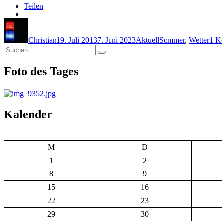
Teilen
Autor
Veröffentlicht
Kategorien
Schlagwörter
am
Christian
19. Juli 2013
7. Juni 2023
Aktuell
Sommer
,
Wetter
1 K
Suchen
Suchen
nach:
Foto des Tages
Kalender
M
D
1
2
8
9
15
16
22
23
29
30