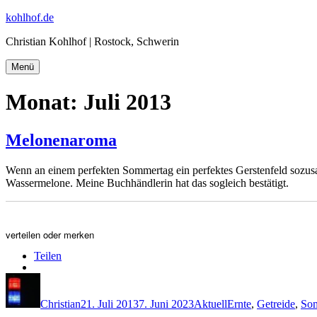
Zum
kohlhof.de
Inhalt
Christian Kohlhof | Rostock, Schwerin
springen
Menü
Monat:
Juli 2013
Melonenaroma
Wenn an einem perfekten Sommertag ein perfektes Gerstenfeld sozusage
Wassermelone. Meine Buchhändlerin hat das sogleich bestätigt.
verteilen oder merken
Teilen
Autor
Veröffentlicht
Kategorien
Schlagwörter
am
Christian
21. Juli 2013
7. Juni 2023
Aktuell
Ernte
,
Getreide
,
So