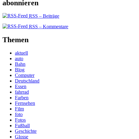
abonnieren
RSS – Beiträge
RSS – Kommentare
Themen
aktuell
auto
Bahn
Blog
Computer
Deutschland
Essen
fahrrad
Farben
Fernsehen
Film
foto
Fotos
Fußball
Geschichte
Glosse