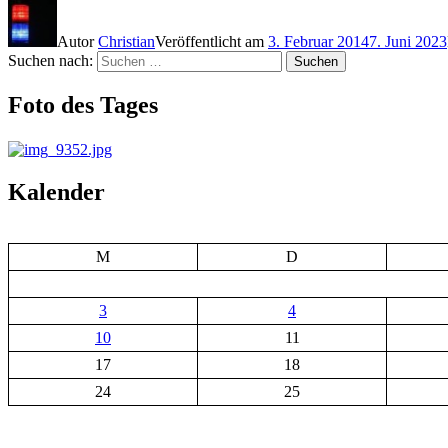
Autor
Christian
Veröffentlicht am
3. Februar 2014
7. Juni 2023
Suchen nach:
Suchen
Foto des Tages
Kalender
M
D
3
4
10
11
17
18
24
25