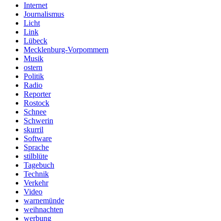
Internet
Journalismus
Licht
Link
Lübeck
Mecklenburg-Vorpommern
Musik
ostern
Politik
Radio
Reporter
Rostock
Schnee
Schwerin
skurril
Software
Sprache
stilblüte
Tagebuch
Technik
Verkehr
Video
warnemünde
weihnachten
werbung