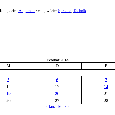
Kategorien
Allgemein
Schlagwörter
Sprache
,
Technik
Februar 2014
M
D
F
5
6
7
12
13
14
19
20
21
26
27
28
« Jan.
März »