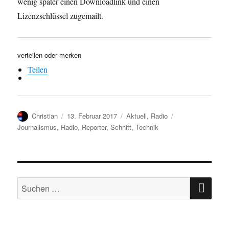
wenig später einen Downloadlink und einen
Lizenzschlüssel zugemailt.
verteilen oder merken
Teilen
Autor
Veröffentlicht
Kategorien
Schlagwörter
Christian
13. Februar 2017
Aktuell
,
Radio
am
Journalismus
,
Radio
,
Reporter
,
Schnitt
,
Technik
SU
Suchen
nach: