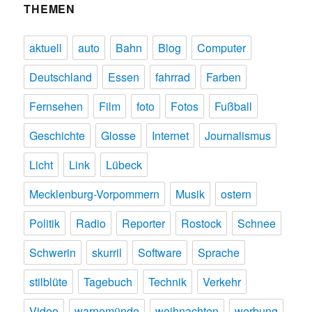
THEMEN
aktuell
auto
Bahn
Blog
Computer
Deutschland
Essen
fahrrad
Farben
Fernsehen
Film
foto
Fotos
Fußball
Geschichte
Glosse
Internet
Journalismus
Licht
Link
Lübeck
Mecklenburg-Vorpommern
Musik
ostern
Politik
Radio
Reporter
Rostock
Schnee
Schwerin
skurril
Software
Sprache
stilblüte
Tagebuch
Technik
Verkehr
Video
warnemünde
weihnachten
werbung