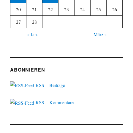
20
21
22
23
24
25
26
27
28
« Jan.
März »
ABONNIEREN
RSS – Beiträge
RSS – Kommentare