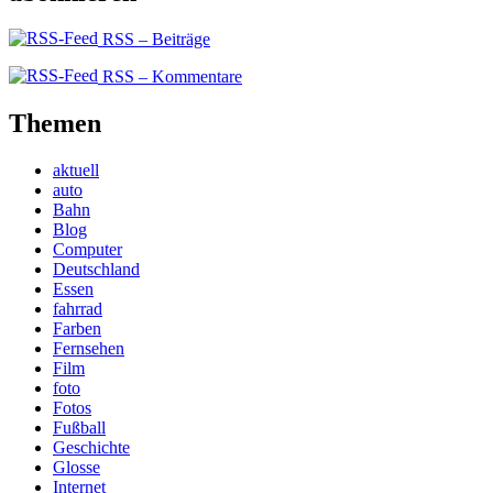
RSS – Beiträge
RSS – Kommentare
Themen
aktuell
auto
Bahn
Blog
Computer
Deutschland
Essen
fahrrad
Farben
Fernsehen
Film
foto
Fotos
Fußball
Geschichte
Glosse
Internet