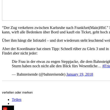
“Der Zug verkehren zwischen Karlsruhe nach Frankfurt(Main)Hbf.” Nun
kann, wirft alle Bedenken über Bord und kauft ein Ticket, geht hoch z
Über ihm hängt die Infotafel – und dort wiederum steht leuchtend wei
Aber der Koordinator hat einen Tipp: Schnell rüber zu Gleis 3 und 
Findet aber nicht jeder:
Die Frau in der etwas zu engen Steppjacke, die dem Bahnsteig
Sturm haben noch nicht alle den Blick fürs Wesentliche…
#Fri
— Bahnreisende (@bahnreisende)
January 19, 2018
verteilen oder merken
Teilen
Autor
Veröffentlicht
Kategorien
Schlagwör