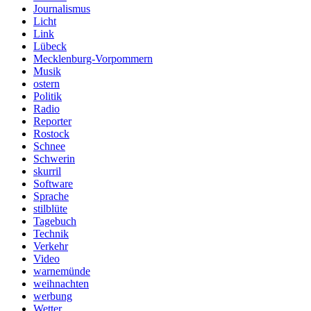
Journalismus
Licht
Link
Lübeck
Mecklenburg-Vorpommern
Musik
ostern
Politik
Radio
Reporter
Rostock
Schnee
Schwerin
skurril
Software
Sprache
stilblüte
Tagebuch
Technik
Verkehr
Video
warnemünde
weihnachten
werbung
Wetter