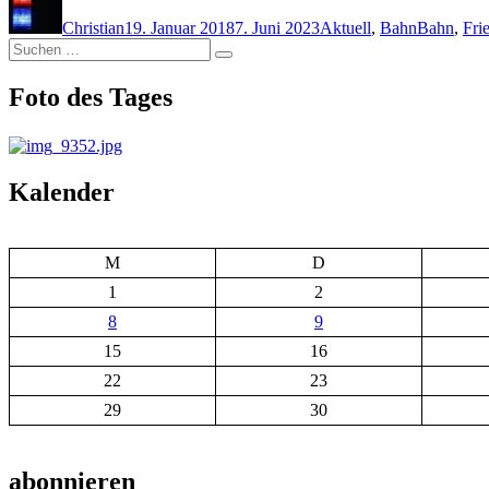
am
Christian
19. Januar 2018
7. Juni 2023
Aktuell
,
Bahn
Bahn
,
Fri
Suchen
Suchen
nach:
Foto des Tages
Kalender
M
D
1
2
8
9
15
16
22
23
29
30
abonnieren