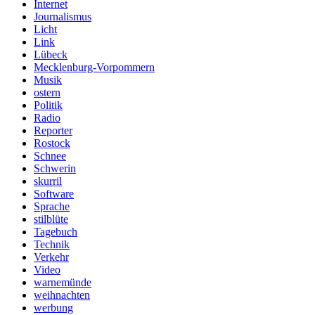
Internet
Journalismus
Licht
Link
Lübeck
Mecklenburg-Vorpommern
Musik
ostern
Politik
Radio
Reporter
Rostock
Schnee
Schwerin
skurril
Software
Sprache
stilblüte
Tagebuch
Technik
Verkehr
Video
warnemünde
weihnachten
werbung