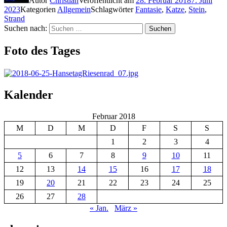
Autor
Christian
Veröffentlicht am
28. Februar 2018
7. Juni
2023
Kategorien
Allgemein
Schlagwörter
Fantasie
,
Katze
,
Stein
,
Strand
Suchen nach:
Suchen
Foto des Tages
Kalender
Februar 2018
M
D
M
D
F
S
S
1
2
3
4
5
6
7
8
9
10
11
12
13
14
15
16
17
18
19
20
21
22
23
24
25
26
27
28
« Jan.
März »