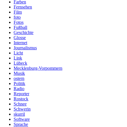
Farben
Fernsehen
Film
foto
Fotos
Fußball
Geschichte
Glosse
Internet
Journalismus
Licht
Link
Lübeck
Mecklenburg-Vorpommern
Musik
ostern
Politik
Radio
Reporter
Rostock
Schnee
Schwerin
skurril
Software
Sprache