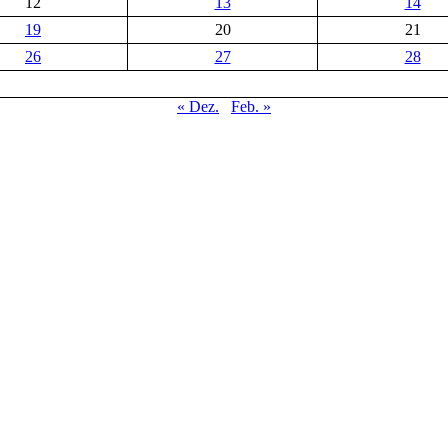
12
13
14
19
20
21
26
27
28
« Dez.
Feb. »