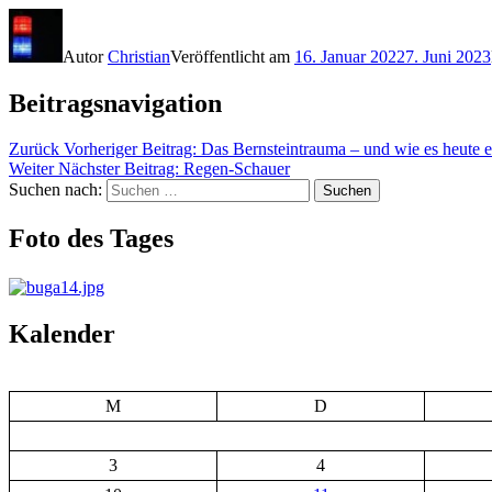
Autor
Christian
Veröffentlicht am
16. Januar 2022
7. Juni 2023
Beitragsnavigation
Zurück
Vorheriger Beitrag:
Das Bernsteintrauma – und wie es heute 
Weiter
Nächster Beitrag:
Regen-Schauer
Suchen nach:
Suchen
Foto des Tages
Kalender
M
D
3
4