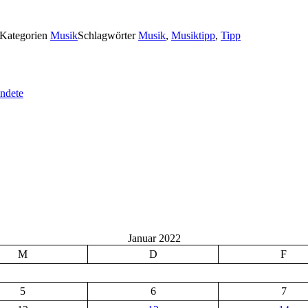
Kategorien
Musik
Schlagwörter
Musik
,
Musiktipp
,
Tipp
endete
Januar 2022
M
D
F
5
6
7