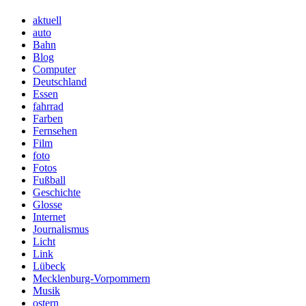
aktuell
auto
Bahn
Blog
Computer
Deutschland
Essen
fahrrad
Farben
Fernsehen
Film
foto
Fotos
Fußball
Geschichte
Glosse
Internet
Journalismus
Licht
Link
Lübeck
Mecklenburg-Vorpommern
Musik
ostern