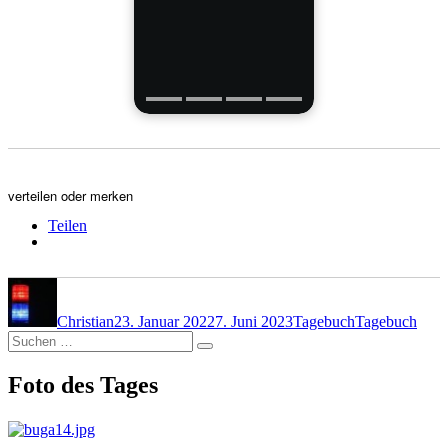
verteilen oder merken
Teilen
Autor
Veröffentlicht
Kategorien
Schlagwörter
am
Christian
23. Januar 2022
7. Juni 2023
Tagebuch
Tagebuch
Suchen
Suchen
nach:
Foto des Tages