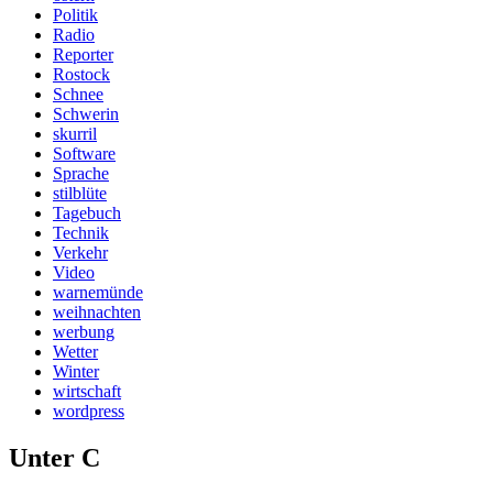
Politik
Radio
Reporter
Rostock
Schnee
Schwerin
skurril
Software
Sprache
stilblüte
Tagebuch
Technik
Verkehr
Video
warnemünde
weihnachten
werbung
Wetter
Winter
wirtschaft
wordpress
Unter C