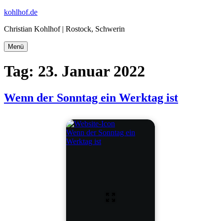
Zum
kohlhof.de
Inhalt
Christian Kohlhof | Rostock, Schwerin
springen
Menü
Tag:
23. Januar 2022
Wenn der Sonntag ein Werktag ist
Wenn der Sonntag ein
Werktag ist