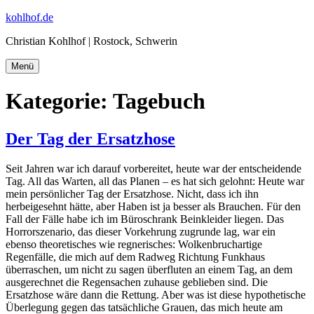
Zum
kohlhof.de
Inhalt
Christian Kohlhof | Rostock, Schwerin
springen
Menü
Kategorie:
Tagebuch
Der Tag der Ersatzhose
Seit Jahren war ich darauf vorbereitet, heute war der entscheidende
Tag. All das Warten, all das Planen – es hat sich gelohnt: Heute war
mein persönlicher Tag der Ersatzhose. Nicht, dass ich ihn
herbeigesehnt hätte, aber Haben ist ja besser als Brauchen. Für den
Fall der Fälle habe ich im Büroschrank Beinkleider liegen. Das
Horrorszenario, das dieser Vorkehrung zugrunde lag, war ein
ebenso theoretisches wie regnerisches: Wolkenbruchartige
Regenfälle, die mich auf dem Radweg Richtung Funkhaus
überraschen, um nicht zu sagen überfluten an einem Tag, an dem
ausgerechnet die Regensachen zuhause geblieben sind. Die
Ersatzhose wäre dann die Rettung. Aber was ist diese hypothetische
Überlegung gegen das tatsächliche Grauen, das mich heute am