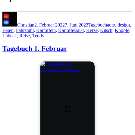
Autor
Veröffentlicht
Kategorien
Schlagwörter
am
Christian
2. Februar 2022
7. Juni 2023
Tagebuch
auto
,
design
,
Essen
,
Fahrstuhl
,
Kartoffeln
,
Kartoffelsalat
,
Kerze
,
Kitsch
,
Knöpfe
,
Lübeck
,
Reise
,
Teddy
Tagebuch 1. Februar
Tagebuch 1. Februar