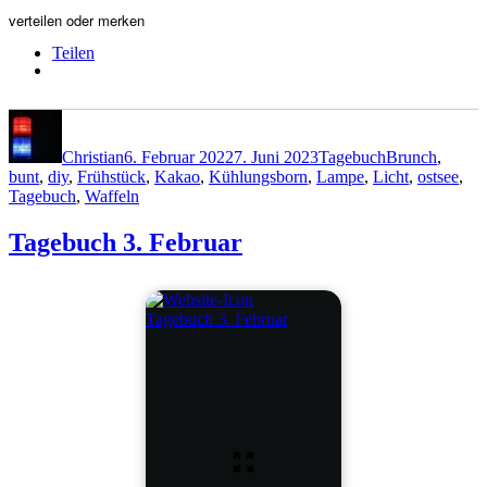
verteilen oder merken
Teilen
Autor
Veröffentlicht
Kategorien
Schlagwörter
am
Christian
6. Februar 2022
7. Juni 2023
Tagebuch
Brunch
,
bunt
,
diy
,
Frühstück
,
Kakao
,
Kühlungsborn
,
Lampe
,
Licht
,
ostsee
,
Tagebuch
,
Waffeln
Tagebuch 3. Februar
Tagebuch 3. Februar