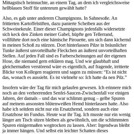
Mittagstisch heimsuchte, an einem Tag, an dem ich vergleichsweise
hellblauen Stoff für untenrum gewählt hatte?
Also, es gab unter anderem Champignons. In Sahnesoße. An
frittierten Kartoffelstiften, dazu panierte Scheiben aus der
Schweinekeule. Einer dieser Champignons jedenfalls widersetzte
sich keck den Zinken meiner Gabel, hüpfte gen Tellerrand,
vollführte dort noch eine hämische Pirouette, um sich dann kichernd
in meinen Schoß zu stürzen. Dort hinterlassen Pilze in bräunlicher
Tunke äußerst unvorteilhafte Fleckchen an äußerst unvorteilhaften
Stellen. Auf jeden Fall sind es Farberscheinungen auf der eigenen
Hose, die niemand gern erklären mag. Und wie glaubhaft und
gleichermaßen verstörend wäre es eigentlich, auf fragende, irritierte
Blicke von Kollegen reagieren und sagen zu müssen: “Es ist nicht
das, wonach es aussieht. Es ist vielmehr so: Ich hatte da nen Pilz.”
Insofern wäre der Tag für mich gelaufen gewesen. Ich erinnere mich
noch an den verheerenden Senfei-Saucen-Zwischenfall vor einigen
Jahren, der damals – und das war schlimm genug – gelbe Spuren
auf meinem ansonsten blütenweißen Hemd hinterlassen hatte. Also
habe ich seitdem nicht nur ein Ersatzhemd, sondern auch eine
Ersatzhose im Fundus. Heute war ihr Tag. Ich musste nur ein wenig
länger am Tisch sitzen bleiben als gewöhnlich, um die schlimmsten
Spuren einigermaßen wegtrocken zu lassen. Aber: Irgendwas bleibt
ja immer hängen. Und selbst ein leichter Schatten dieses