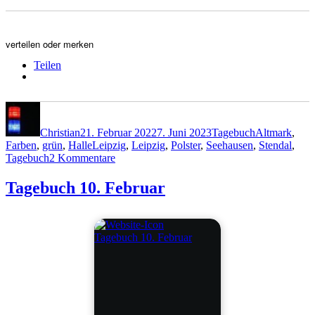
verteilen oder merken
Teilen
Autor
Veröffentlicht
Kategorien
Schlagwörter
am
Christian
21. Februar 2022
7. Juni 2023
Tagebuch
Altmark
,
Farben
,
grün
,
HalleLeipzig
,
Leipzig
,
Polster
,
Seehausen
,
Stendal
,
zu
Tagebuch
2 Kommentare
Tagebuch
21.
Tagebuch 10. Februar
Februar
Tagebuch 10. Februar