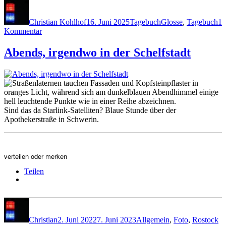
Autor
Veröffentlicht
Kategorien
Schlagwörter
am
Christian Kohlhof
16. Juni 2025
Tagebuch
Glosse
,
Tagebuch
1
zu
Kommentar
Der
Tag
Abends, irgendwo in der Schelfstadt
der
Ersatzhose
Sind das da Starlink-Satelliten? Blaue Stunde über der
Apothekerstraße in Schwerin.
verteilen oder merken
Teilen
Autor
Veröffentlicht
Kategorien
am
Christian
2. Juni 2022
7. Juni 2023
Allgemein
,
Foto
,
Rostock