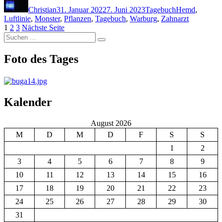
am
Christian
31. Januar 2022
7. Juni 2023
Tagebuch
Hemd
,
Luftlinie
,
Monster
,
Pflanzen
,
Tagebuch
,
Warburg
,
Zahnarzt
Seitennummerierung
Seite
Seite
Seite
1
2
3
Nächste Seite
Suchen
der
Suchen
nach:
Beiträge
Foto des Tages
Kalender
August 2026
M
D
M
D
F
S
S
1
2
3
4
5
6
7
8
9
10
11
12
13
14
15
16
17
18
19
20
21
22
23
24
25
26
27
28
29
30
31