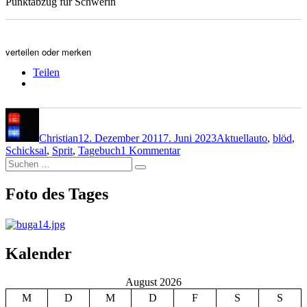
Punktabzug für Schwerin
verteilen oder merken
Teilen
Autor
Veröffentlicht
Kategorien
Schlagwörter
am
Christian
12. Dezember 2011
7. Juni 2023
Aktuell
auto
,
blöd
,
zu
Schicksal
,
Sprit
,
Tagebuch
1 Kommentar
Suchen
Minus
Suchen
nach:
103
Euro
Foto des Tages
Kalender
August 2026
M
D
M
D
F
S
S