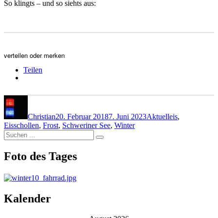
So klingts – und so siehts aus:
verteilen oder merken
Teilen
Autor
Veröffentlicht
Kategorien
Schlagwörter
am
Christian
20. Februar 2018
7. Juni 2023
Aktuell
eis
,
Eisschollen
,
Frost
,
Schweriner See
,
Winter
Suchen
Suchen
nach:
Foto des Tages
Kalender