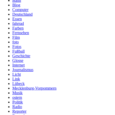
Bahn
Blog
Computer
Deutschland
Essen
fahrrad
Farben
Fernsehen
Film
foto
Fotos
Fußball
Geschichte
Glosse
Internet
Journalismus
Licht
Link
Lübeck
Mecklenburg-Vorpommern
Musik
ostern
Politik
Radio
Reporter