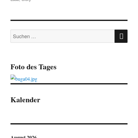
SU
Suchen
nach:
Foto des Tages
Kalender
August 2026