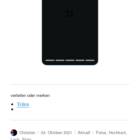
verteilen oder merken
Teilen
Autor
Veröffentlicht
Kategorien
Schlagwörter
Christian
24. Oktober 2021
Aktuell
Fotos
,
Hochkant
,
am
Laub
,
Story