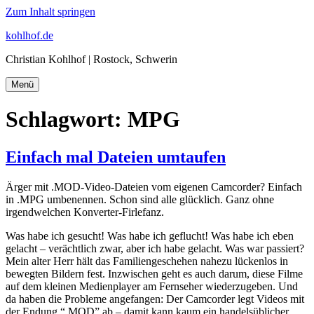
Zum Inhalt springen
kohlhof.de
Christian Kohlhof | Rostock, Schwerin
Menü
Schlagwort:
MPG
Einfach mal Dateien umtaufen
Ärger mit .MOD-Video-Dateien vom eigenen Camcorder? Einfach
in .MPG umbenennen. Schon sind alle glücklich. Ganz ohne
irgendwelchen Konverter-Firlefanz.
Was habe ich gesucht! Was habe ich geflucht! Was habe ich eben
gelacht – verächtlich zwar, aber ich habe gelacht. Was war passiert?
Mein alter Herr hält das Familiengeschehen nahezu lückenlos in
bewegten Bildern fest. Inzwischen geht es auch darum, diese Filme
auf dem kleinen Medienplayer am Fernseher wiederzugeben. Und
da haben die Probleme angefangen: Der Camcorder legt Videos mit
der Endung “.MOD” ab – damit kann kaum ein handelsüblicher