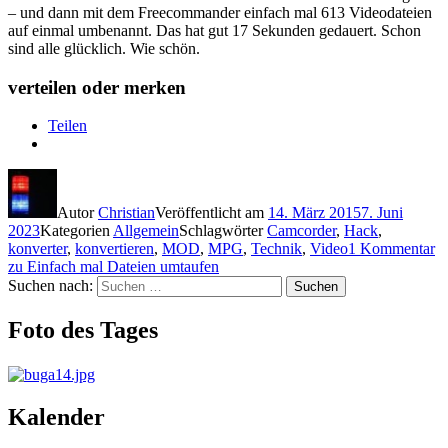
– und dann mit dem Freecommander einfach mal 613 Videodateien
auf einmal umbenannt. Das hat gut 17 Sekunden gedauert. Schon
sind alle glücklich. Wie schön.
verteilen oder merken
Teilen
Autor
Christian
Veröffentlicht am
14. März 2015
7. Juni
2023
Kategorien
Allgemein
Schlagwörter
Camcorder
,
Hack
,
konverter
,
konvertieren
,
MOD
,
MPG
,
Technik
,
Video
1 Kommentar
zu Einfach mal Dateien umtaufen
Suchen nach:
Suchen
Foto des Tages
Kalender