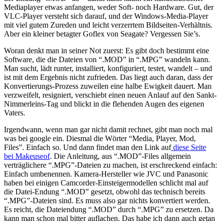
Mediaplayer etwas anfangen, weder Soft- noch Hardware. Gut, der
VLC-Player versteht sich darauf, und der Windows-Media-Player
mit viel gutem Zureden und leicht verzerrtem Bildseiten-Verhältnis.
Aber ein kleiner betagter Goflex von Seagate? Vergessen Sie’s.
Woran denkt man in seiner Not zuerst: Es gibt doch bestimmt eine
Software, die die Dateien von “.MOD” in “.MPG” wandeln kann.
Man sucht, lädt runter, installiert, konfiguriert, testet, wandelt – und
ist mit dem Ergebnis nicht zufrieden. Das liegt auch daran, dass der
Konvertierungs-Prozess zuweilen eine halbe Ewigkeit dauert. Man
verzweifelt, resigniert, verschiebt einen neuen Anlauf auf den Sankt-
Nimmerleins-Tag und blickt in die flehenden Augen des eigenen
Vaters.
Irgendwann, wenn man gar nicht damit rechnet, gibt man noch mal
was bei google ein. Diesmal die Wörter “Media, Player, Mod,
Files”. Einfach so. Und dann findet man den Link auf
diese Seite
bei Makeuseof
. Die Anleitung, aus “.MOD”-Files allgemein
verträglichere “.MPG”-Dateien zu machen, ist erschreckend einfach:
Einfach umbenennen. Kamera-Hersteller wie JVC und Panasonic
haben bei einigen Camcorder-Einsteigermodellen schlicht mal auf
die Datei-Endung “.MOD” gesetzt, obwohl das technisch bereits
“.MPG”-Dateien sind. Es muss also gar nichts konvertiert werden.
Es reicht, die Dateiendung “.MOD” durch “.MPG” zu ersetzen. Da
kann man schon mal bitter auflachen. Das habe ich dann auch getan