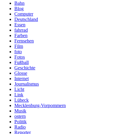
Bahn
Blog
Computer
Deutschland
Essen
fahrrad
Farben
Fernsehen
Film
foto
Fotos
Fußball
Geschichte
Glosse
Internet
Journalismus
Licht
Link
Lübeck
Mecklenburg-Vorpommern
Musik
ostern
Politik
Radio
Reporter