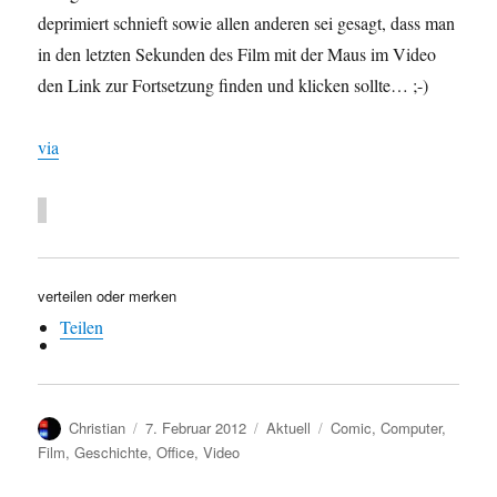
deprimiert schnieft sowie allen anderen sei gesagt, dass man
in den letzten Sekunden des Film mit der Maus im Video
den Link zur Fortsetzung finden und klicken sollte… ;-)
via
verteilen oder merken
Teilen
Autor
Veröffentlicht
Kategorien
Schlagwörter
Christian
7. Februar 2012
Aktuell
Comic
,
Computer
,
am
Film
,
Geschichte
,
Office
,
Video