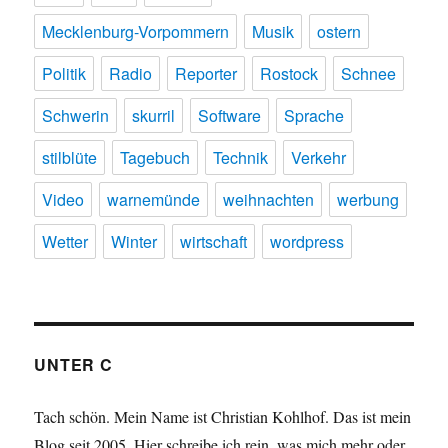
Mecklenburg-Vorpommern
Musik
ostern
Politik
Radio
Reporter
Rostock
Schnee
Schwerin
skurril
Software
Sprache
stilblüte
Tagebuch
Technik
Verkehr
Video
warnemünde
weihnachten
werbung
Wetter
Winter
wirtschaft
wordpress
UNTER C
Tach schön. Mein Name ist Christian Kohlhof. Das ist mein
Blog seit 2005. Hier schreibe ich rein, was mich mehr oder