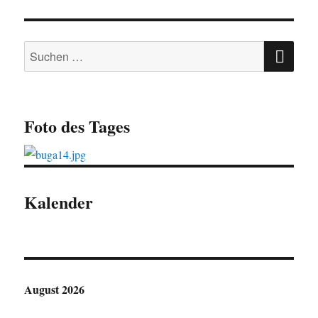
SU
Suchen
nach:
Foto des Tages
Kalender
August 2026