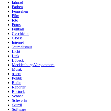
fahrrad
Farben
Fernsehen
Film
foto
Fotos
Fußball
Geschichte
Glosse
Internet
Journalismus
Licht
Link
Lübeck
Mecklenburg-Vorpommern
Musik
ostern
Politik
Radio
Reporter
Rostock
Schnee
Schwerin
skurril
Software