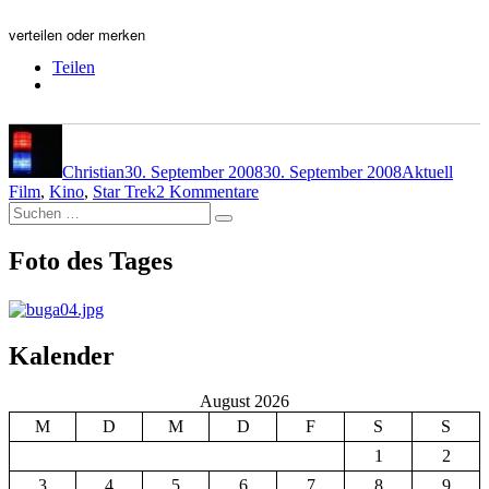
verteilen oder merken
Teilen
Autor
Veröffentlicht
Kategorien
Schl
am
Christian
30. September 2008
30. September 2008
Aktuell
zu
Film
,
Kino
,
Star Trek
2 Kommentare
Suchen
Neue
Suchen
nach:
unendliche
Weiten
Foto des Tages
Kalender
August 2026
M
D
M
D
F
S
S
1
2
3
4
5
6
7
8
9