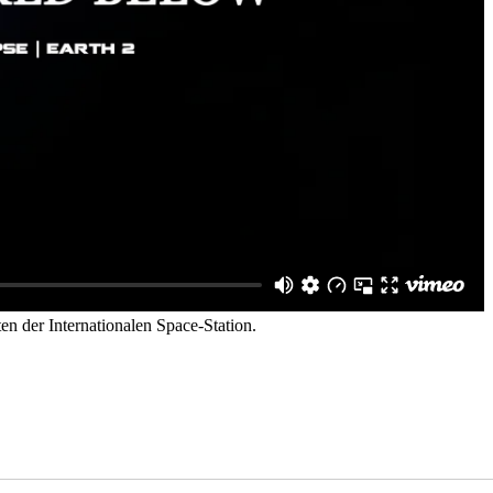
en der Internationalen Space-Station.
 ist immer das Besondere an Fotos und Filmen, die unsere Erde vom Welta
himmernde Seen, Leuchtende Städte, Schäfchenwolken, Gewitter überm Mi