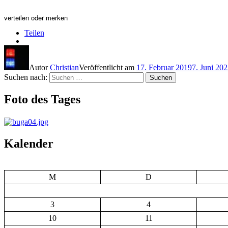
verteilen oder merken
Teilen
Autor
Christian
Veröffentlicht am
17. Februar 2019
7. Juni 20
Suchen nach:
Suchen
Foto des Tages
Kalender
M
D
3
4
10
11