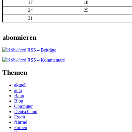
17
18
24
25
31
abonnieren
RSS – Beiträge
RSS – Kommentare
Themen
aktuell
auto
Bahn
Blog
Computer
Deutschland
Essen
fahrrad
Farben