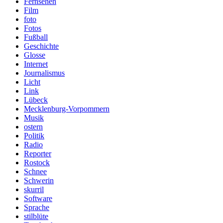
Fernsehen
Film
foto
Fotos
Fußball
Geschichte
Glosse
Internet
Journalismus
Licht
Link
Lübeck
Mecklenburg-Vorpommern
Musik
ostern
Politik
Radio
Reporter
Rostock
Schnee
Schwerin
skurril
Software
Sprache
stilblüte