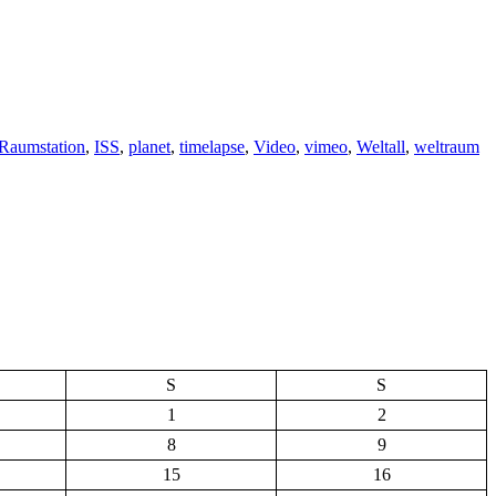
 Raumstation
,
ISS
,
planet
,
timelapse
,
Video
,
vimeo
,
Weltall
,
weltraum
S
S
1
2
8
9
15
16