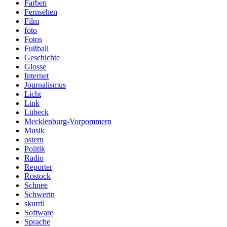
Farben
Fernsehen
Film
foto
Fotos
Fußball
Geschichte
Glosse
Internet
Journalismus
Licht
Link
Lübeck
Mecklenburg-Vorpommern
Musik
ostern
Politik
Radio
Reporter
Rostock
Schnee
Schwerin
skurril
Software
Sprache