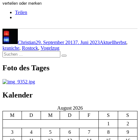
verteilen oder merken
Teilen
Autor
Veröffentlicht
Kategorien
Schlagwörte
am
Christian
29. September 2013
7. Juni 2023
Aktuell
herbst
,
kraniche
,
Rostock
,
Vogelzug
Suchen
Suchen
nach:
Foto des Tages
Kalender
August 2026
M
D
M
D
F
S
S
1
2
3
4
5
6
7
8
9