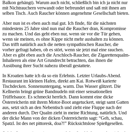
Balkon gehängt). Warum auch nicht, schließlich bin ich ja nicht nur
mit Nichtrauchern verwandt oder befreundet und saß mit ihnen am
selben Tisch. Auch Raucher können angenehme Gesellschaft bieten.
Aber nun ist es eben auch mal gut. Ich finde, für die nächsten
mindestens 25 Jahre sind nun mal die Raucher dran, Kompromisse
zu machen. Und das geht eben nur, wenn sie vor die Tür gehen,
wenn sie meinen, es ohne Kippe nicht mehr aushalten zu können.
Das trifft natürlich auch die netten sympathischen Raucher, die
vorher gefragt haben, ob es stört, wenn sie jetzt mal eine rauchen.
Aber es gibt eben auch die Arschloch-Raucher, die Zigarettenqualm-
Inhalieren als eine Art Grundrecht betrachten, das ihnen die
Ausübung ihrer Sucht nahezu überall gestattete.
In Kroatien hatte ich da so ein Erlebnis. Letzter Urlaubs-Abend.
Restaurant im kleinen Hafen, direkt am Kai. Rotweiß karierte
Tischdecken. Sonnenuntergang, warm. Das Wasser glitzert. Die
Kellnerin bringt grüne Bandnudeln mit einer sensationellen
Trüffelsauce. Es schmeckt herrlich. Dann kommt eine dicke
Österreicherin mit ihrem Motor-Boot angetuckert, steigt samt Gatten
aus, setzt sich an den Nebentisch und zieht eine Fluppe nach der
anderen durch. Der Qualm zieht in meine Richtung, natürlich. Und
der dicke Mann von der dicken Österreicherin sagt: “Geh, schau,
Spatzl. Ist des net pittoresk, doa?!” Rücksichtslose Spießgesellen.