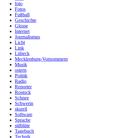
foto
Fotos
Fußball
Geschichte
Glosse
Internet
Journalismus
Licht
Link
Lübeck
Mecklenburg-Vorpommern
Musik
ostern
Politik
Radio
Reporter
Rostock
Schnee
Schwerin
skurril
Software
Sprache
stilblüte
Tagebuch
Technik