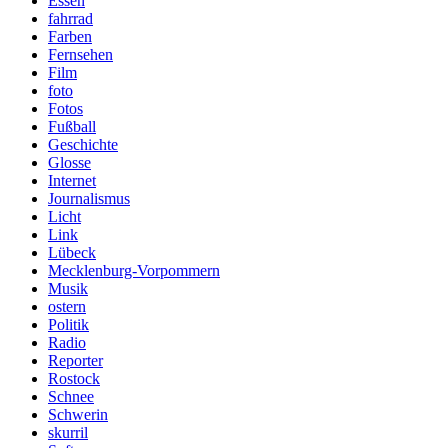
Essen
fahrrad
Farben
Fernsehen
Film
foto
Fotos
Fußball
Geschichte
Glosse
Internet
Journalismus
Licht
Link
Lübeck
Mecklenburg-Vorpommern
Musik
ostern
Politik
Radio
Reporter
Rostock
Schnee
Schwerin
skurril