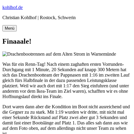
Zum
kohlhof.de
Inhalt
Christian Kohlhof | Rostock, Schwerin
springen
Menü
Finaaale!
Was für ein Renn-Tag! Nach einem zaghaften ersten Vorrunden-
Durchgang mit 1 Minute, 20 Sekunden auf knapp 300 Metern hat
sich das Drachenbootteam der Pappnasen mit 1:16 im zweiten Lauf
gleich fürs Halbfinale in der dazu passenden Leistungsklasse
platziert. Weil wir auch dort mit 1:17 den Sieg einfuhren (und unter
anderem vor dem Ikea-Team im Ziel waren), schafften wir es ohne
Hoffnungslauf direkt ins Finale.
Dort waren dann aber die Kondition im Boot nicht ausreichend und
die Gegner zu zu stark. Mit 1:19 wurden wir dritte, mit nicht mal
einer Sekunde Rückstand auf Platz zwei aber gut 3 Sekunden und
damit fast einer Bootslänge auf Platz 1. Das alles sah dann aus wie
auf dem Foto oben, auf dem allerdings nicht unser Team zu sehen
ist.