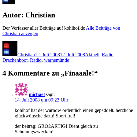
Autor:
Christian
Der Verfasser aller Beiträge auf kohlhof.de
Alle Beiträge von
Christian anzeigen
Autor
Veröffentlicht
Kategorien
Schlagwörte
am
Christian
12. Juli 2008
12. Juli 2008
Aktuell
,
Radio
Drachenboot
,
Radio
,
warnemünde
4 Kommentare zu „Finaaale!“
michael
sagt:
14. Juli 2008 um 09:23 Uhr
kohlhof hat der warnow ordentlich einen gepaddelt. herzliche
glückwünsche dazu! Sport frei!
der beitrag: GROßARTIG! Dient gleich zu
Schulungszwecken!