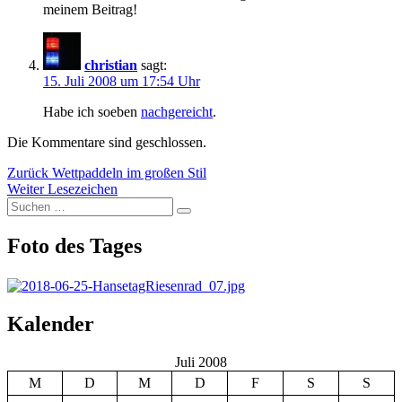
meinem Beitrag!
christian
sagt:
15. Juli 2008 um 17:54 Uhr
Habe ich soeben
nachgereicht
.
Die Kommentare sind geschlossen.
Beitragsnavigation
Vorheriger
Zurück
Wettpaddeln im großen Stil
Nächster
Beitrag:
Weiter
Lesezeichen
Suchen
Beitrag:
Suchen
nach:
Foto des Tages
Kalender
Juli 2008
M
D
M
D
F
S
S