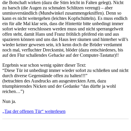
die Botschaft wirken (dazu die Stirn leicht in Falten gelegt). Nicht
zu barsch (die Augen zu schmalen Schlitzen verengt) – aber
unmissverständlich (Mundwinkel zusammengekniffen). Denn so
kann es nicht weitergehen (leichtes Kopfschütteln). Es muss endlich
ein für alle Mal klar sein, dass die Hintertür bitte unbedingt immer
sofort wieder verschlossen werden muss und nicht sperrangelweit
offen steht, damit Hans und Franz fröhlich pfeifend ein und aus
spazieren können und uns das Haus leer räumen und hinterher will’s
wieder keiner gewesen sein, ich kenn doch die Brüder verdammt
noch mal, verfluchter Drecksmist, blöder (dazu entschiedenes, bis
auf den Flur schallendes Gehacke auf der Computer-Tastatur)!!
Ergebnis war schon wenig später dieser Text:
“Diese Tür ist unbedingt immer wieder sofort zu schließen und nicht
durch diverse Gegenstände offen zu halten!!!”
(betrachten des Ausdrucks am ausgestreckten Arm, dazu
triumphierendes Nicken und der Gedanke “das dürfte ja wohl
reichen…”)
Nun ja.
„Tag der offenen Tür“
weiterlesen