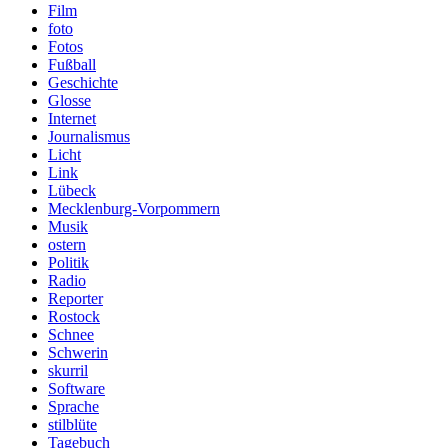
Film
foto
Fotos
Fußball
Geschichte
Glosse
Internet
Journalismus
Licht
Link
Lübeck
Mecklenburg-Vorpommern
Musik
ostern
Politik
Radio
Reporter
Rostock
Schnee
Schwerin
skurril
Software
Sprache
stilblüte
Tagebuch