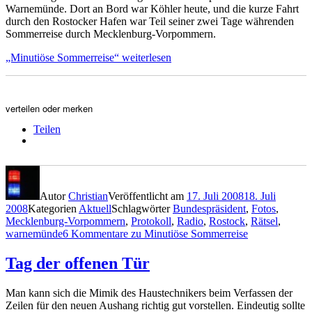
Warnemünde. Dort an Bord war Köhler heute, und die kurze Fahrt
durch den Rostocker Hafen war Teil seiner zwei Tage währenden
Sommerreise durch Mecklenburg-Vorpommern.
„Minutiöse Sommerreise“
weiterlesen
verteilen oder merken
Teilen
Autor
Christian
Veröffentlicht am
17. Juli 2008
18. Juli
2008
Kategorien
Aktuell
Schlagwörter
Bundespräsident
,
Fotos
,
Mecklenburg-Vorpommern
,
Protokoll
,
Radio
,
Rostock
,
Rätsel
,
warnemünde
6 Kommentare
zu Minutiöse Sommerreise
Tag der offenen Tür
Man kann sich die Mimik des Haustechnikers beim Verfassen der
Zeilen für den neuen Aushang richtig gut vorstellen. Eindeutig sollte