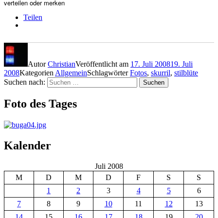
verteilen oder merken
Teilen
Autor
Christian
Veröffentlicht am
17. Juli 2008
19. Juli
2008
Kategorien
Allgemein
Schlagwörter
Fotos
,
skurril
,
stilblüte
Suchen nach:
Suchen
Foto des Tages
Kalender
Juli 2008
M
D
M
D
F
S
S
1
2
3
4
5
6
7
8
9
10
11
12
13
14
15
16
17
18
19
20