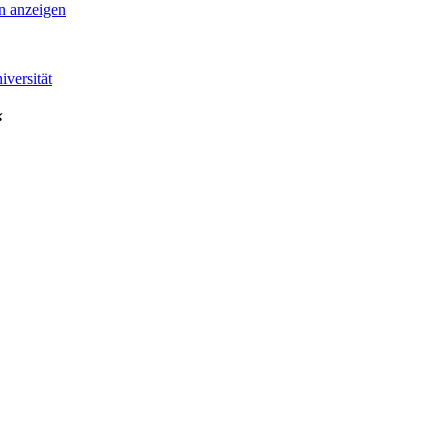
an anzeigen
iversität
“