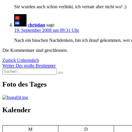
Sie wurden auch schon verlinkt, ich verrate aber nicht wo! ;)
christian
sagt:
19. September 2008 um 09:31 Uhr
Nach ein bisschen Nachdenken, bin ich drauf gekommen, wer d
Die Kommentare sind geschlossen.
Beitragsnavigation
Vorheriger
Zurück
Unheimlich
Nächster
Beitrag:
Weiter
Der große Bestimmer
Suchen
Beitrag:
Suchen
nach:
Foto des Tages
Kalender
M
D