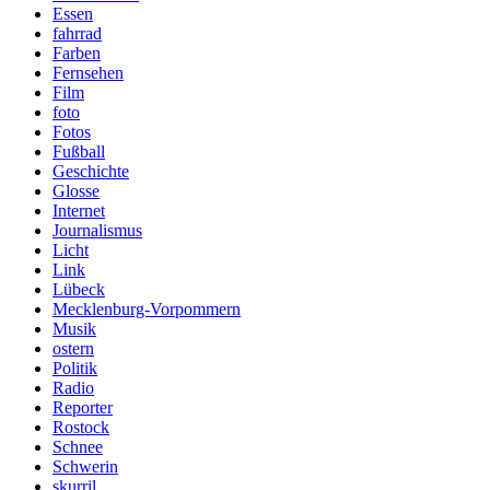
Essen
fahrrad
Farben
Fernsehen
Film
foto
Fotos
Fußball
Geschichte
Glosse
Internet
Journalismus
Licht
Link
Lübeck
Mecklenburg-Vorpommern
Musik
ostern
Politik
Radio
Reporter
Rostock
Schnee
Schwerin
skurril