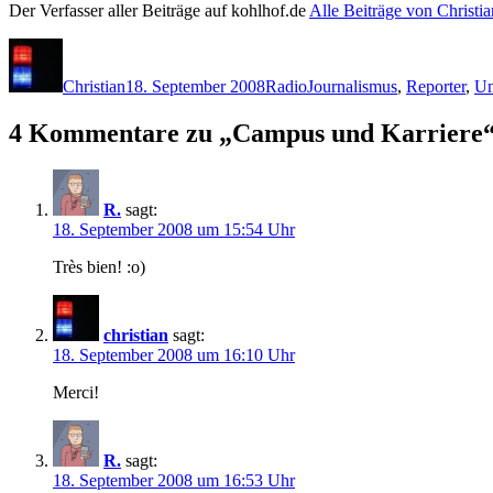
Der Verfasser aller Beiträge auf kohlhof.de
Alle Beiträge von Christi
Autor
Veröffentlicht
Kategorien
Schlagwörter
am
Christian
18. September 2008
Radio
Journalismus
,
Reporter
,
Un
4 Kommentare zu „Campus und Karriere
R.
sagt:
18. September 2008 um 15:54 Uhr
Très bien! :o)
christian
sagt:
18. September 2008 um 16:10 Uhr
Merci!
R.
sagt:
18. September 2008 um 16:53 Uhr