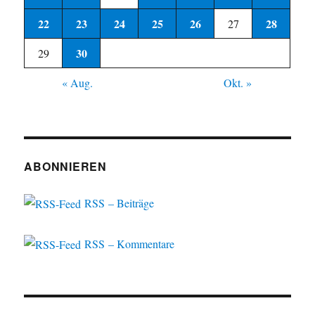
22
23
24
25
26
28
27
30
29
« Aug.
Okt. »
ABONNIEREN
RSS – Beiträge
RSS – Kommentare