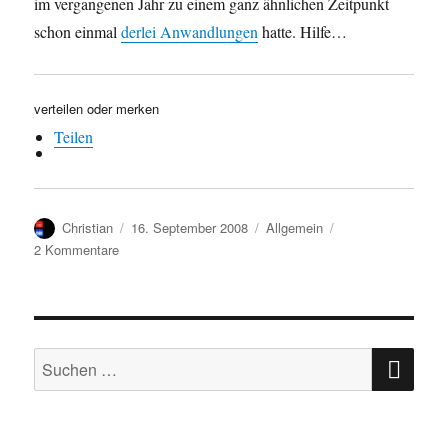
im vergangenen Jahr zu einem ganz ähnlichen Zeitpunkt
schon einmal
derlei Anwandlungen
hatte. Hilfe…
verteilen oder merken
Teilen
Autor
Veröffentlicht
Kategorien
Christian
16. September 2008
Allgemein
am
zu
2 Kommentare
Unheimlich
SU
Suchen
nach: