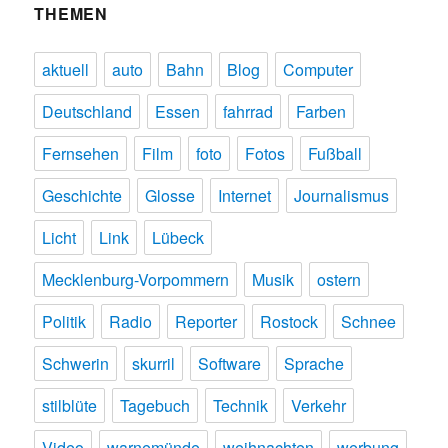
THEMEN
aktuell
auto
Bahn
Blog
Computer
Deutschland
Essen
fahrrad
Farben
Fernsehen
Film
foto
Fotos
Fußball
Geschichte
Glosse
Internet
Journalismus
Licht
Link
Lübeck
Mecklenburg-Vorpommern
Musik
ostern
Politik
Radio
Reporter
Rostock
Schnee
Schwerin
skurril
Software
Sprache
stilblüte
Tagebuch
Technik
Verkehr
Video
warnemünde
weihnachten
werbung