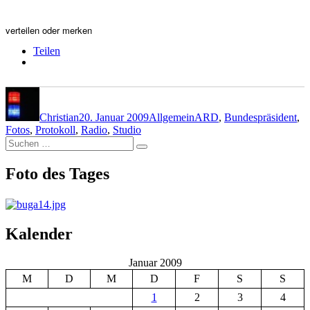
verteilen oder merken
Teilen
Autor
Veröffentlicht
Kategorien
Schlagwörter
am
Christian
20. Januar 2009
Allgemein
ARD
,
Bundespräsident
,
Fotos
,
Protokoll
,
Radio
,
Studio
Suchen
Suchen
nach:
Foto des Tages
Kalender
Januar 2009
M
D
M
D
F
S
S
1
2
3
4