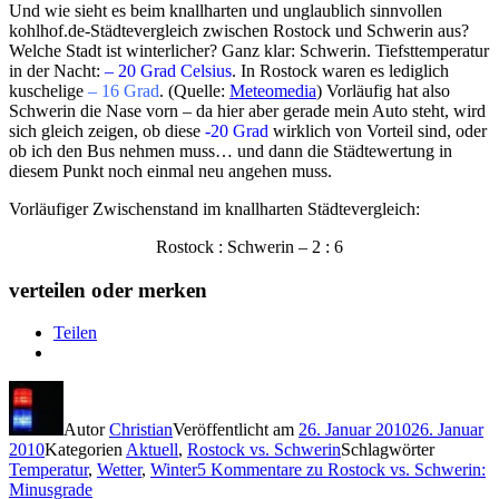
Und wie sieht es beim knallharten und unglaublich sinnvollen
kohlhof.de-Städtevergleich zwischen Rostock und Schwerin aus?
Welche Stadt ist winterlicher? Ganz klar: Schwerin. Tiefsttemperatur
in der Nacht:
– 20 Grad Celsius
. In Rostock waren es lediglich
kuschelige
– 16 Grad
. (Quelle:
Meteomedia
) Vorläufig hat also
Schwerin die Nase vorn – da hier aber gerade mein Auto steht, wird
sich gleich zeigen, ob diese
-20 Grad
wirklich von Vorteil sind, oder
ob ich den Bus nehmen muss… und dann die Städtewertung in
diesem Punkt noch einmal neu angehen muss.
Vorläufiger Zwischenstand im knallharten Städtevergleich:
Rostock : Schwerin – 2 : 6
verteilen oder merken
Teilen
Autor
Christian
Veröffentlicht am
26. Januar 2010
26. Januar
2010
Kategorien
Aktuell
,
Rostock vs. Schwerin
Schlagwörter
Temperatur
,
Wetter
,
Winter
5 Kommentare
zu Rostock vs. Schwerin:
Minusgrade