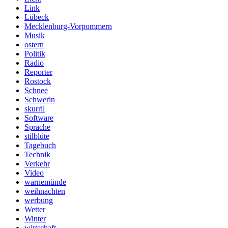
Link
Lübeck
Mecklenburg-Vorpommern
Musik
ostern
Politik
Radio
Reporter
Rostock
Schnee
Schwerin
skurril
Software
Sprache
stilblüte
Tagebuch
Technik
Verkehr
Video
warnemünde
weihnachten
werbung
Wetter
Winter
wirtschaft