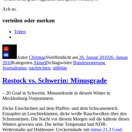
Ach so.
verteilen oder merken
Teilen
Autor
Christian
Veröffentlicht am
26. Januar 2010
26. Januar
2010
Kategorien
Aktuell
Schlagwörter
Bundesregierung
,
Journalismus
,
nachrichten
,
stilblüte
Rostock vs. Schwerin: Minusgrade
– 20 Grad in Schwerin. Minusrekorde in diesem Winter in
Mecklenburg-Vorpommern.
Dicke Eisschichten auf dem Pfaffen- und dem Schwanenteich.
Eiszapfen an Leuchtreklamen, dicke weiße Rauchwolken über den
Schornsteinen. Die Nacht vor diesem Morgen soll die kälteste dieses
Winters gewesen sein. Die tiefste Temperatur laut NDR-
Wetterstudio auf Hiddensee: Ueckermünde mit
minus 21,3 Grad
.