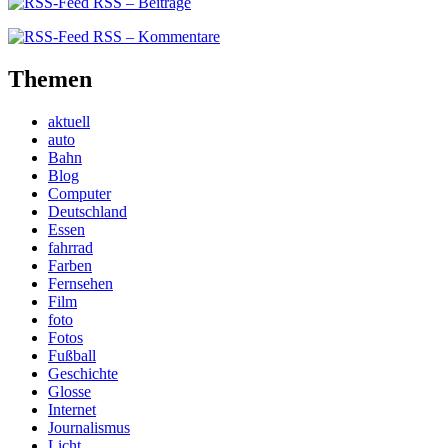
RSS – Beiträge
RSS – Kommentare
Themen
aktuell
auto
Bahn
Blog
Computer
Deutschland
Essen
fahrrad
Farben
Fernsehen
Film
foto
Fotos
Fußball
Geschichte
Glosse
Internet
Journalismus
Licht