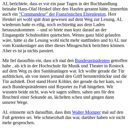
AL berichtete, dass er vor ein paar Tagen in der Buchhandlung
beinahe Hans-Olaf Henkel über den Haufen gerannt hätte, immerhin
auch ein
“Commandeur” der Französischen Ehrenlegion
. Herr
Henkel sei wohl spät dran gewesen auf dem Weg zur Lesung, AL
wiederum hatte es eilig, noch rechtzeitig aus dem Laden
herauszukommen – und so hörte man kurz darauf an der
Eingangstür Schuhsohlen quietschen. Wenns ganz blöd gelaufen
wäre, hätte a) die Lesung wohl nicht mehr stattfinden und b) AL nur
vom Krankenlager aus über dieses Missgeschick berichten können.
Aber es ist ja nichts passiert.
Mir fiel daraufhin ein, dass ich mal den
Bundespräsidenten
getroffen
habe , als ich in der Hochschule für Musik und Theater in Rostock
auf dem Weg zu den Sanitäranlagen war. Ich wollte gerade die Tür
aufdrücken, als von innen jemand den Griff herunterdrückte und die
Tür aufstieß. Dort stand Horst Köhler, der gerade da her kam, wo
auch Bundespräsidenten und Reporter zu Fuß hingehen. Wir
wussten beide nicht, was wir sagen sollten, sahen uns für den
Bruchteil einer Sekunde an, lächelten scheu und gingen dann
unserer Wege.
AL erinnerte sich daraufhin, dass ihm
Walter Momper
mal auf den
Fuß getreten sei. Wie schmerzhaft das war, darüber haben wir nicht
mehr gesprochen.