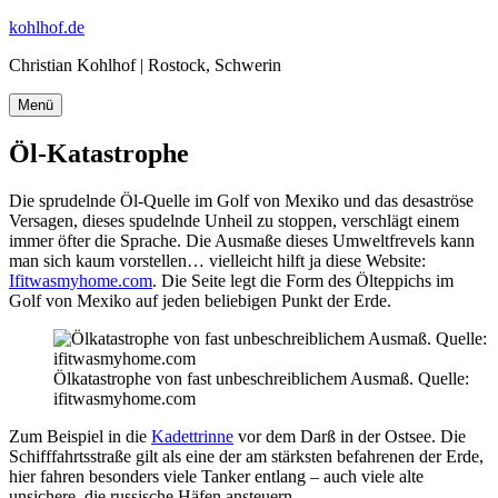
Zum
kohlhof.de
Inhalt
Christian Kohlhof | Rostock, Schwerin
springen
Menü
Öl-Katastrophe
Die sprudelnde Öl-Quelle im Golf von Mexiko und das desaströse
Versagen, dieses spudelnde Unheil zu stoppen, verschlägt einem
immer öfter die Sprache. Die Ausmaße dieses Umweltfrevels kann
man sich kaum vorstellen… vielleicht hilft ja diese Website:
Ifitwasmyhome.com
. Die Seite legt die Form des Ölteppichs im
Golf von Mexiko auf jeden beliebigen Punkt der Erde.
Ölkatastrophe von fast unbeschreiblichem Ausmaß. Quelle:
ifitwasmyhome.com
Zum Beispiel in die
Kadettrinne
vor dem Darß in der Ostsee. Die
Schifffahrtsstraße gilt als eine der am stärksten befahrenen der Erde,
hier fahren besonders viele Tanker entlang – auch viele alte
unsichere, die russische Häfen ansteuern.