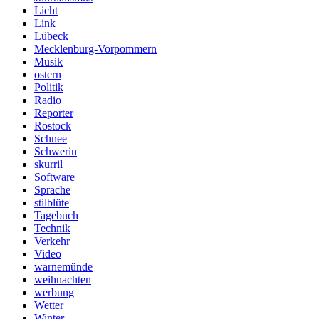
Licht
Link
Lübeck
Mecklenburg-Vorpommern
Musik
ostern
Politik
Radio
Reporter
Rostock
Schnee
Schwerin
skurril
Software
Sprache
stilblüte
Tagebuch
Technik
Verkehr
Video
warnemünde
weihnachten
werbung
Wetter
Winter