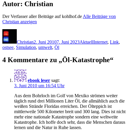
Autor:
Christian
Der Verfasser aller Beiträge auf kohlhof.de
Alle Beiträge von
Christian anzeigen
Autor
Veröffentlicht
Kategorien
Schlagwörter
am
Christian
2. Juni 2010
7. Juni 2023
Aktuell
Internet
,
Link
,
ostsee
,
Simulation
,
umwelt
,
Öl
4 Kommentare zu „Öl-Katastrophe“
ebook leser
sagt:
3. Juni 2010 um 16:54 Uhr
Aus dem Bohrloch im Golf von Mexiko strömen weiter
täglich rund drei Millionen Liter Öl, die allmählich auch die
weißen Strände Floridas erreichen. Der Ölteppich ist
mittlerweile 500 Kilometer breit und 300 lang. Dies ist nicht
mehr eine nationale Katastrophe sondern eine weltweite
Katastrophe. Ich hoffe doch sehr, dass die Menschen daraus
lernen und die Natur in Ruhe lassen.