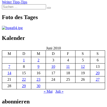
Nächster
Beitrag:
Weiter
Tipp-Tips
Suchen
Beitrag:
Suchen
nach:
Foto des Tages
Kalender
Juni 2010
M
D
M
D
F
S
S
1
2
3
4
5
6
7
8
9
10
11
12
13
14
15
16
17
18
19
20
21
22
23
24
25
26
27
28
29
30
« Mai
Juli »
abonnieren