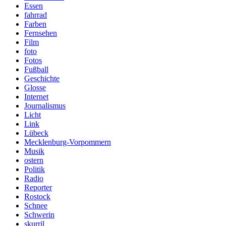
Essen
fahrrad
Farben
Fernsehen
Film
foto
Fotos
Fußball
Geschichte
Glosse
Internet
Journalismus
Licht
Link
Lübeck
Mecklenburg-Vorpommern
Musik
ostern
Politik
Radio
Reporter
Rostock
Schnee
Schwerin
skurril