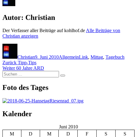
Autor:
Christian
Der Verfasser aller Beiträge auf kohlhof.de
Alle Beiträge von
Christian anzeigen
Autor
Veröffentlicht
Kategorien
Schlagwörter
am
Christian
9. Juni 2010
Allgemein
Link
,
Mittag
,
Tagebuch
Beitragsnavigation
Vorheriger
Zurück
Tipp-Tips
Nächster
Beitrag:
Weiter
60 Jahre ARD
Suchen
Beitrag:
Suchen
nach:
Foto des Tages
Kalender
Juni 2010
M
D
M
D
F
S
S