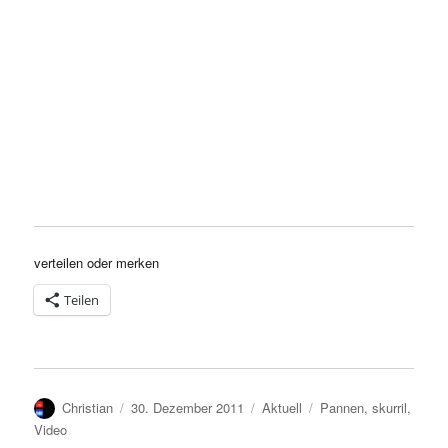
verteilen oder merken
Teilen
Autor
Veröffentlicht
Kategorien
Schlagwörter
Christian
30. Dezember 2011
Aktuell
Pannen
,
skurril
,
am
Video