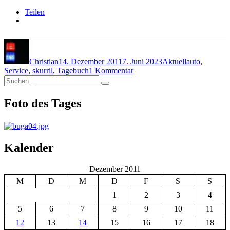
Teilen
Autor
Veröffentlicht
Kategorien
Schlagwörter
am
Christian
14. Dezember 2011
7. Juni 2023
Aktuell
auto
,
zu
Service
,
skurril
,
Tagebuch
1 Kommentar
Suchen
The
Suchen
nach:
Sixt
sense
Foto des Tages
Kalender
Dezember 2011
M
D
M
D
F
S
S
1
2
3
4
5
6
7
8
9
10
11
12
13
14
15
16
17
18