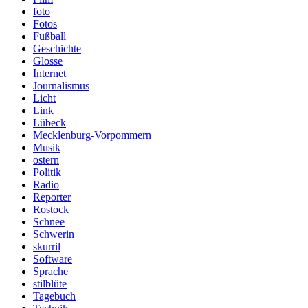
foto
Fotos
Fußball
Geschichte
Glosse
Internet
Journalismus
Licht
Link
Lübeck
Mecklenburg-Vorpommern
Musik
ostern
Politik
Radio
Reporter
Rostock
Schnee
Schwerin
skurril
Software
Sprache
stilblüte
Tagebuch