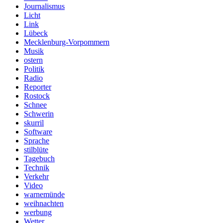
Journalismus
Licht
Link
Lübeck
Mecklenburg-Vorpommern
Musik
ostern
Politik
Radio
Reporter
Rostock
Schnee
Schwerin
skurril
Software
Sprache
stilblüte
Tagebuch
Technik
Verkehr
Video
warnemünde
weihnachten
werbung
Wetter