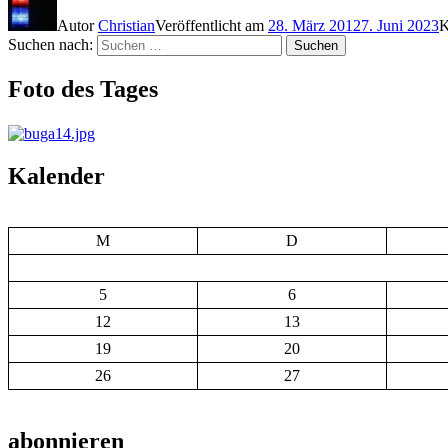
Autor
Christian
Veröffentlicht am
28. März 2012
7. Juni 2023
K
Suchen nach:
Suchen
Foto des Tages
Kalender
M
D
5
6
12
13
19
20
26
27
abonnieren