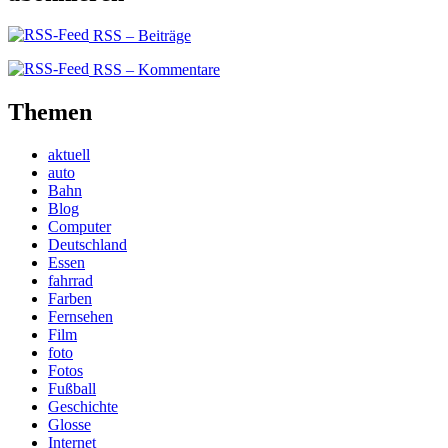
RSS – Beiträge
RSS – Kommentare
Themen
aktuell
auto
Bahn
Blog
Computer
Deutschland
Essen
fahrrad
Farben
Fernsehen
Film
foto
Fotos
Fußball
Geschichte
Glosse
Internet