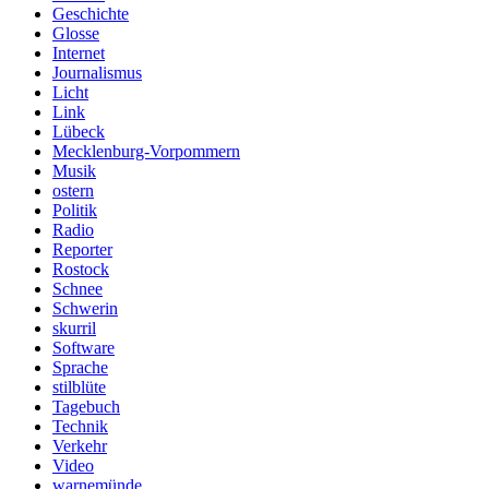
Geschichte
Glosse
Internet
Journalismus
Licht
Link
Lübeck
Mecklenburg-Vorpommern
Musik
ostern
Politik
Radio
Reporter
Rostock
Schnee
Schwerin
skurril
Software
Sprache
stilblüte
Tagebuch
Technik
Verkehr
Video
warnemünde