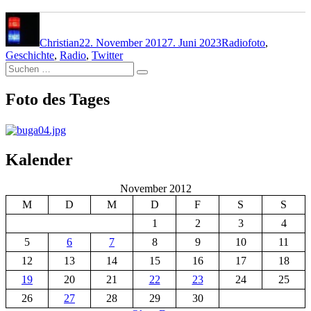
Autor
Veröffentlicht
Kategorien
Schlagwörter
am
Christian
22. November 2012
7. Juni 2023
Radio
foto
,
Geschichte
,
Radio
,
Twitter
Suchen
Suchen
nach:
Foto des Tages
Kalender
November 2012
M
D
M
D
F
S
S
1
2
3
4
5
6
7
8
9
10
11
12
13
14
15
16
17
18
19
20
21
22
23
24
25
26
27
28
29
30