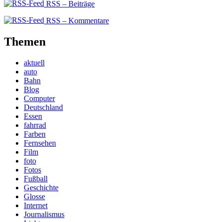
RSS – Beiträge
RSS – Kommentare
Themen
aktuell
auto
Bahn
Blog
Computer
Deutschland
Essen
fahrrad
Farben
Fernsehen
Film
foto
Fotos
Fußball
Geschichte
Glosse
Internet
Journalismus