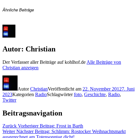
Ähnliche Beiträge
Autor:
Christian
Der Verfasser aller Beiträge auf kohlhof.de
Alle Beiträge von
Christian anzeigen
Autor
Christian
Veröffentlicht am
22. November 2012
7. Juni
2023
Kategorien
Radio
Schlagwörter
foto
,
Geschichte
,
Radio
,
Twitter
Beitragsnavigation
Zurück
Vorheriger Beitrag:
Frost in Barth
Weiter
Nächster Beitrag:
Schlimm: Rostocker Weihnachtsmarkt
ausgerechnet am Totensonntag dicht!