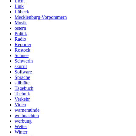
Licht
Link
Lübeck
Mecklenburg-Vorpommern
Musik
ostern
Politik
Radio
Reporter
Rostock
Schnee
Schwerin
skurril
Software
Sprache
stilblüte
Tagebuch
Technik
Verkehr
Video
warnemünde
weihnachten
werbung
Wetter
Winter