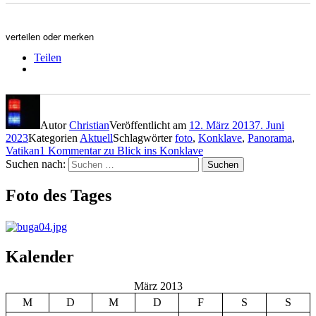
verteilen oder merken
Teilen
Autor
Christian
Veröffentlicht am
12. März 2013
7. Juni
2023
Kategorien
Aktuell
Schlagwörter
foto
,
Konklave
,
Panorama
,
Vatikan
1 Kommentar
zu Blick ins Konklave
Suchen nach:
Suchen
Foto des Tages
Kalender
März 2013
M
D
M
D
F
S
S