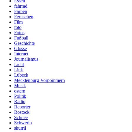
Essen
fahrrad
Farben
Fernsehen
Film
foto
Fotos
Fußball
Geschichte
Glosse
Internet
Journalismus
Licht
Link
Lübeck
Mecklenburg-Vorpommern
Musik
ostern
Politik
Radio
Reporter
Rostock
Schnee
Schwerin
skurril