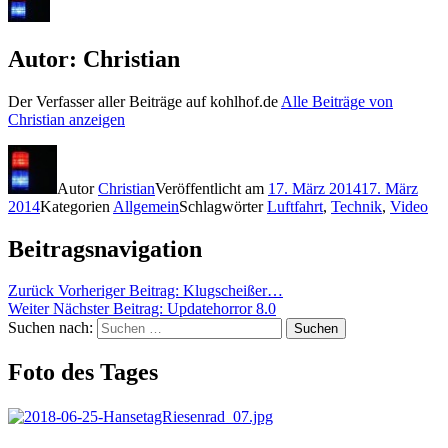
Autor:
Christian
Der Verfasser aller Beiträge auf kohlhof.de
Alle Beiträge von
Christian anzeigen
Autor
Christian
Veröffentlicht am
17. März 2014
17. März
2014
Kategorien
Allgemein
Schlagwörter
Luftfahrt
,
Technik
,
Video
Beitragsnavigation
Zurück
Vorheriger Beitrag:
Klugscheißer…
Weiter
Nächster Beitrag:
Updatehorror 8.0
Suchen nach:
Suchen
Foto des Tages