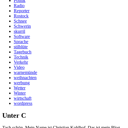
Politik
Radio
Reporter
Rostock
Schnee
Schwerin
skurril
Software
Sprache
stilblüte
Tagebuch
Technik
Verkehr
Video
warnemünde
weihnachten
werbung
Wetter
Winter
wirtschaft
wordpress
Unter C
Tach schön. Mein Name ist Christian Kohlhof. Das ist mein Blog