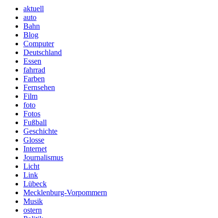
aktuell
auto
Bahn
Blog
Computer
Deutschland
Essen
fahrrad
Farben
Fernsehen
Film
foto
Fotos
Fußball
Geschichte
Glosse
Internet
Journalismus
Licht
Link
Lübeck
Mecklenburg-Vorpommern
Musik
ostern