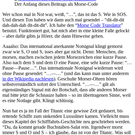
Der Anfang dieses Beitrags als Morse-Code
Wer schon mal in Not war, weiß, “…”, das ist das S. Wie in SOS.
Und diesen Ton haben wir dann auch mal gesendet – “dit-dit-dit
dah-dah-dah dit-dit-dit”. Ich habe den “
Morse Code Translator
”
benutzt. Funktioniert gut, hat mich aber in eine kleine Falle gelockt
– aber dafür gibts ja Hörer, die dann Hinweise geben.
Aaaalso: Das international anerkannte Notsignal klingt gemorst
zwar wie S, O und S, isses aber gar nicht. Denn: Menschen, die
morsen, machen zwischen jedem Morsezeichen eine kurze Pause.
Also nach dem S und dem O eine Pause, eine sehr kurze Pause: “…
Pause—Pause…”. Das internationale Notsignal wiederum wird
ohne Pause gesendet: “…—…” (und das kann man unter anderem
in der Wikipedia nachlesen
). Geschulte Morser-Ohren hören
selbstverständlich sofort den Unterschied. “…—…” gilt als
eigenständiges Signal mit der Botschaft, dass alle anderen Morser
mal bitte jetzt die Schnauze halten – so im übertragenen Sinne, weil
es eine Notlage gibt. Klingt schlüssig.
Nun hat es ja im Fall der Titanic eine gewisse Zeit gedauert, bis
rettende Schiffe zum sinkenden Luxusliner kamen. Vielleicht muss
dieses Kapitel der Schifffahrts-Geschichte neu geschrieben werden.
“Du, da kommt gerade Buchstaben-Salat rein. Irgendwer morst
immer S und O und S – ich glaube, das ist von der Titanic. Was soll