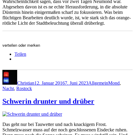
Wahrscheinlichkeit sagen, dass vor zwei Tagen Neumond war.
Abgesehen davon ist es ne echte Herausforderung, in die absolute
Düsternis hinein einigermaßen scharf zu fokussieren. Was beim
flüchtigen Bearbeiten deutlich wurde, ist, wie stark sich das orange-
rötliche Licht der Stadtbeleuchtung überall drüberlegt.
verteilen oder merken
Teilen
Autor
Veröffentlicht
Kategorien
Schlagwörter
am
Christian
12. Januar 2016
7. Juni 2023
Allgemein
Mond
,
Nacht
,
Rostock
Schwerin drunter und drüber
Das geht nur bei Tauwetter und nach knackigem Frost.
Schmelzwasser muss auf der noch geschlossenen Eisdecke ruhen.