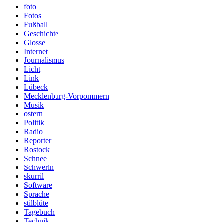
foto
Fotos
Fußball
Geschichte
Glosse
Internet
Journalismus
Licht
Link
Lübeck
Mecklenburg-Vorpommern
Musik
ostern
Politik
Radio
Reporter
Rostock
Schnee
Schwerin
skurril
Software
Sprache
stilblüte
Tagebuch
Technik