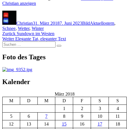
Christian anzeigen
Autor
Veröffentlicht
Format
Kategorien
Schlagwörter
am
Christian
31. März 2018
7. Juni 2023
Bild
Aktuell
ostern
,
Schnee
,
Wetter
,
Winter
Beitragsnavigation
Vorheriger
Zurück
Sundown im Westen
Nächster
Beitrag:
Weiter
Elegante Tat, eleganter Text
Suchen
Beitrag:
Suchen
nach:
Foto des Tages
Kalender
März 2018
M
D
M
D
F
S
S
1
2
3
4
5
6
7
8
9
10
11
12
13
14
15
16
17
18