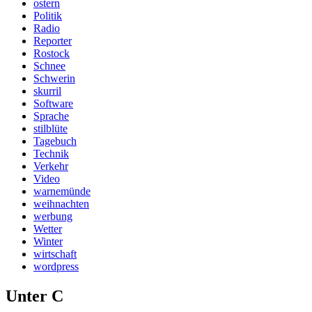
ostern
Politik
Radio
Reporter
Rostock
Schnee
Schwerin
skurril
Software
Sprache
stilblüte
Tagebuch
Technik
Verkehr
Video
warnemünde
weihnachten
werbung
Wetter
Winter
wirtschaft
wordpress
Unter C