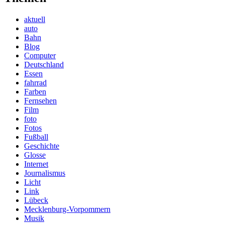
aktuell
auto
Bahn
Blog
Computer
Deutschland
Essen
fahrrad
Farben
Fernsehen
Film
foto
Fotos
Fußball
Geschichte
Glosse
Internet
Journalismus
Licht
Link
Lübeck
Mecklenburg-Vorpommern
Musik