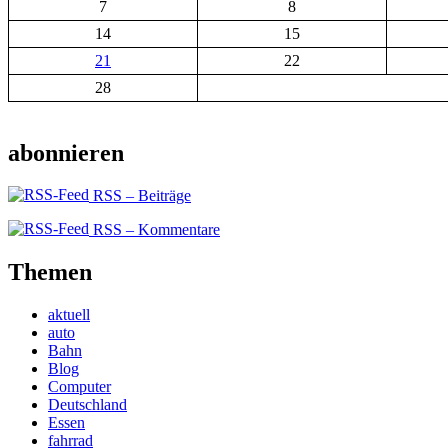
7
8
14
15
21
22
28
abonnieren
RSS – Beiträge
RSS – Kommentare
Themen
aktuell
auto
Bahn
Blog
Computer
Deutschland
Essen
fahrrad