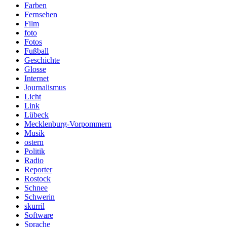
Farben
Fernsehen
Film
foto
Fotos
Fußball
Geschichte
Glosse
Internet
Journalismus
Licht
Link
Lübeck
Mecklenburg-Vorpommern
Musik
ostern
Politik
Radio
Reporter
Rostock
Schnee
Schwerin
skurril
Software
Sprache