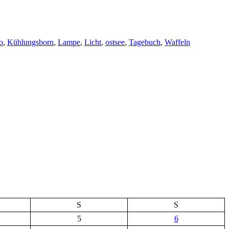
o
,
Kühlungsborn
,
Lampe
,
Licht
,
ostsee
,
Tagebuch
,
Waffeln
S
S
5
6