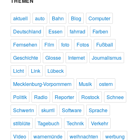
THEMEN
aktuell
auto
Bahn
Blog
Computer
Deutschland
Essen
fahrrad
Farben
Fernsehen
Film
foto
Fotos
Fußball
Geschichte
Glosse
Internet
Journalismus
Licht
Link
Lübeck
Mecklenburg-Vorpommern
Musik
ostern
Politik
Radio
Reporter
Rostock
Schnee
Schwerin
skurril
Software
Sprache
stilblüte
Tagebuch
Technik
Verkehr
Video
warnemünde
weihnachten
werbung