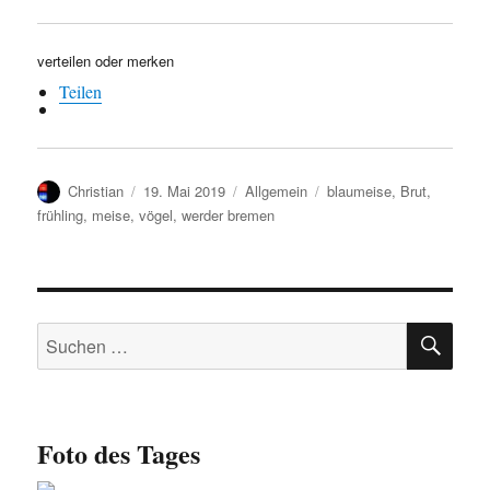
verteilen oder merken
Teilen
Autor
Veröffentlicht
Kategorien
Schlagwörter
Christian
19. Mai 2019
Allgemein
blaumeise
,
Brut
,
am
frühling
,
meise
,
vögel
,
werder bremen
SU
Suchen
nach:
Foto des Tages